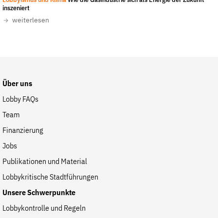
Lobbyismus und Klima
Wie die Gasindustrie sich als Energie der Zukunft
Fördermitglied werden
inszeniert
Jetzt Spenden
weiterlesen
Geschenkspende
Bußgelder und Geldauflagen
Projektspende
Testamentsspende
Über uns
Presse
Lobby FAQs
Newsletter
Team
Appelle unterzeichnen
Finanzierung
Kontakt
Jobs
Impressum
Publikationen und Material
Lobbykritische Stadtführungen
Unsere Schwerpunkte
Suche
Lobbykontrolle und Regeln
auf