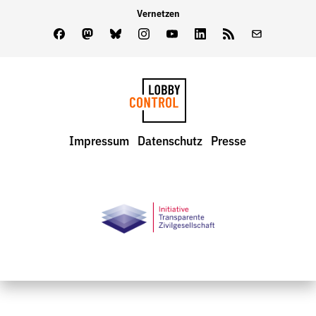
Vernetzen
Facebook
Mastodon
Bluesky
Instagram
Youtube
LinkedIn
Feed
Newslette
LobbyControl
Impressum
Datenschutz
Presse
StartSeite