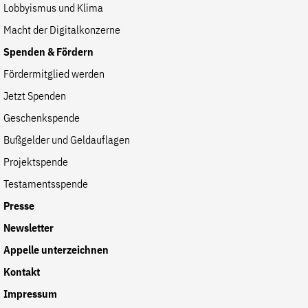
Lobbyismus und Klima
der
Folge Uns
Macht der Digitalkonzerne
Website
Facebook
Mastodon
Bluesky
Instagram
Youtube
LinkedIn
Feed
Newslette
Spenden & Fördern
Fördermitglied werden
Jetzt Spenden
Geschenkspende
Bußgelder und Geldauflagen
Projektspende
Testamentsspende
Presse
Newsletter
Appelle unterzeichnen
Kontakt
Impressum