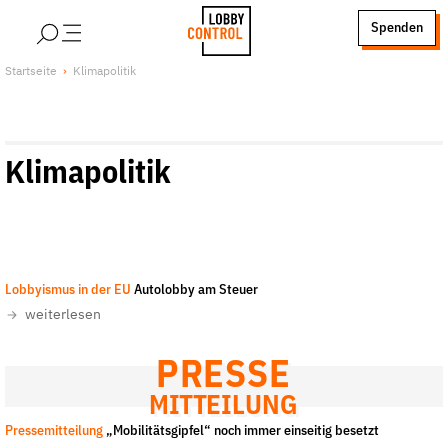
alt springen
Spenden
LobbyControl
Über uns
Startseite
Klimapolitik
StartSeite
Lobby FAQs
Team
Klimapolitik
Finanzierung
Jobs
Publikationen und Material
Lobbykritische Stadtführungen
Flickr/Kevin Hackert
-
CC-BY-NC 2.0
Lobbyismus in der EU
Autolobby am Steuer
Unsere Schwerpunkte
weiterlesen
Lobbykontrolle und Regeln
Lobbyismus und Klima
PRESSE
Macht der Digitalkonzerne
MITTEILUNG
Spenden & Fördern
Pressemitteilung
„Mobilitätsgipfel“ noch immer einseitig besetzt