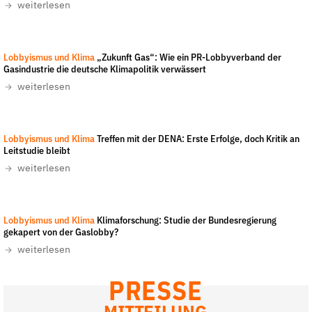
Fördermitglied werden
weiterlesen
Jetzt Spenden
Geschenkspende
Lobbyismus und Klima
„Zukunft Gas“: Wie ein PR-Lobbyverband der
Gasindustrie die deutsche Klimapolitik verwässert
Bußgelder und Geldauflagen
weiterlesen
Projektspende
Testamentsspende
Presse
Lobbyismus und Klima
Treffen mit der DENA: Erste Erfolge, doch Kritik an
Leitstudie bleibt
Newsletter
weiterlesen
Appelle unterzeichnen
Kontakt
Lobbyismus und Klima
Klimaforschung: Studie der Bundesregierung
Impressum
gekapert von der Gaslobby?
weiterlesen
PRESSE
Suche
auf