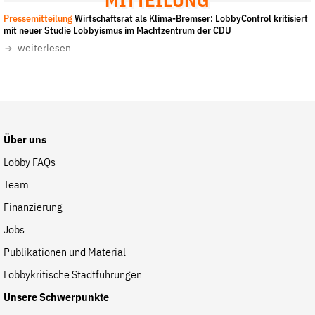
MITTEILUNG
der
Pressemitteilung
Wirtschaftsrat als Klima-Bremser: LobbyControl kritisiert
Folge Uns
mit neuer Studie Lobbyismus im Machtzentrum der CDU
Website
Facebook
Mastodon
Bluesky
Instagram
Youtube
LinkedIn
Feed
Newslette
weiterlesen
Über uns
Lobby FAQs
Team
Finanzierung
Jobs
Publikationen und Material
Lobbykritische Stadtführungen
Unsere Schwerpunkte