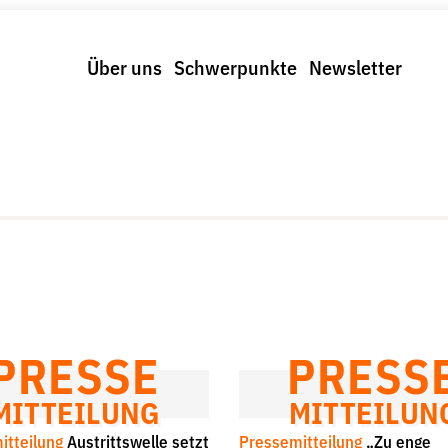
Über uns
Schwerpunkte
Newsletter
Schwerpunkte
Spenden & Fördern
trolle und Regeln
Fördermitglied werden
us und Klima
Jetzt Spenden
r Digitalkonzerne
Geschenkspende
Bußgelder und Geldauflagen
Projektspende
Testamentsspende
PRESSE
PRESS
MITTEILUNG
MITTEILUN
itteilung
Austrittswelle setzt
Pressemitteilung
„Zu enge