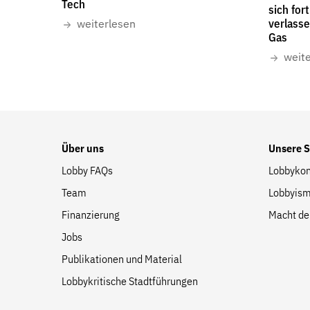
Tech
Suche
sich for
verlass
weiterlesen
auf
Gas
der
weit
Website
Über uns
Unsere 
Lobby FAQs
Lobbykon
Team
Lobbyism
Finanzierung
Macht de
Jobs
Publikationen und Material
Lobbykritische Stadtführungen