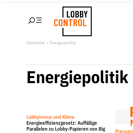
alt springen
LobbyControl
Über uns
Unsere 
Startseite
Energiepolitik
StartSeite
Lobby FAQs
Lobbykon
Team
Lobbyism
Finanzierung
Macht de
Energiepolitik
Jobs
Publikationen und Material
Lobbykritische Stadtführungen
IMAGO/Political Moments
-
All rights reserved
Lobbyismus und Klima
Energieeffizienzgesetz: Auffällige
Parallelen zu Lobby-Papieren von Big
Pressem