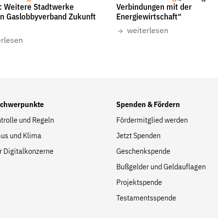
t: Weitere Stadtwerke
Verbindungen mit der
en Gaslobbyverband Zukunft
Energiewirtschaft“
weiterlesen
Folge Uns
erlesen
Facebook
Mastodon
Bluesky
Instagram
Youtube
LinkedIn
Feed
Newslette
Schwerpunkte
Spenden & Fördern
trolle und Regeln
Fördermitglied werden
us und Klima
Jetzt Spenden
r Digitalkonzerne
Geschenkspende
Bußgelder und Geldauflagen
Projektspende
Testamentsspende