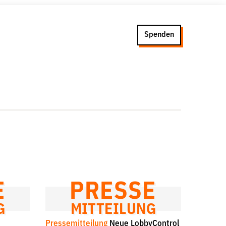
Spenden
Presse
Newsletter
Appelle unterzeichnen
Kontakt
Impressum
E
PRESSE
G
MITTEILUNG
Pressemitteilung
Neue LobbyControl