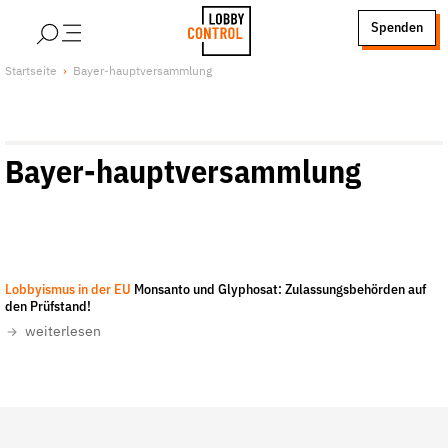
alt springen
Spenden
LobbyControl
Über uns
Startseite
Bayer-hauptversammlung
StartSeite
Lobby FAQs
Team
Bayer-hauptversammlung
Finanzierung
Jobs
Publikationen und Material
Lobbykritische Stadtführungen
Lobbyismus in der EU
Monsanto und Glyphosat: Zulassungsbehörden auf
Unsere Schwerpunkte
den Prüfstand!
Lobbykontrolle und Regeln
weiterlesen
Lobbyismus und Klima
Macht der Digitalkonzerne
Spenden & Fördern