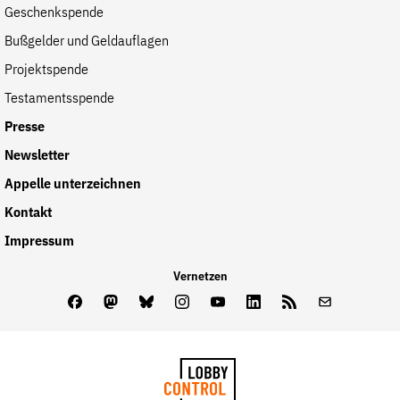
Geschenkspende
der
Folge Uns
Bußgelder und Geldauflagen
Website
Facebook
Mastodon
Bluesky
Instagram
Youtube
LinkedIn
Feed
Newslette
Projektspende
Testamentsspende
Presse
Newsletter
Appelle unterzeichnen
Kontakt
Impressum
Vernetzen
Facebook
Mastodon
Bluesky
Instagram
Youtube
LinkedIn
Feed
Newslette