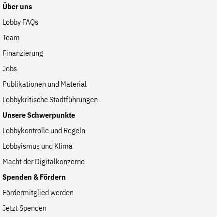
Fördermitglied werden
Über uns
Jetzt Spenden
Lobby FAQs
Geschenkspende
Team
Bußgelder und Geldauflagen
Finanzierung
Projektspende
Jobs
Testamentsspende
Publikationen und Material
Presse
Lobbykritische Stadtführungen
Newsletter
Unsere Schwerpunkte
Appelle unterzeichnen
Lobbykontrolle und Regeln
Kontakt
Lobbyismus und Klima
Impressum
Macht der Digitalkonzerne
Spenden & Fördern
Fördermitglied werden
Suche
Jetzt Spenden
auf