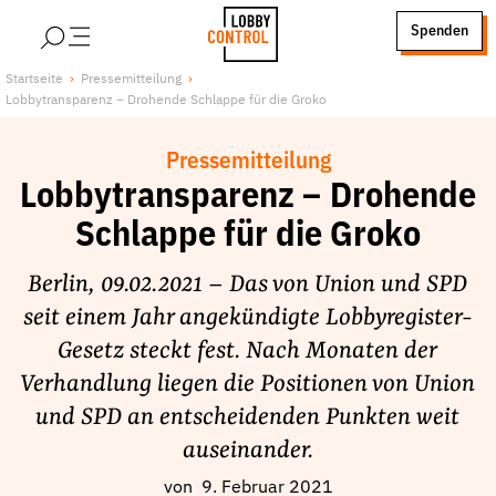
alt springen
Spenden
LobbyControl
Über uns
Startseite
Pressemitteilung
Lobbytransparenz – Drohende Schlappe für die Groko
StartSeite
Lobby FAQs
Team
Pressemitteilung
Finanzierung
Lobbytransparenz – Drohende
Jobs
Schlappe für die Groko
Publikationen und Material
Berlin, 09.02.2021 – Das von Union und SPD
Lobbykritische Stadtführungen
seit einem Jahr angekündigte Lobbyregister-
Unsere Schwerpunkte
Gesetz steckt fest. Nach Monaten der
Lobbykontrolle und Regeln
Verhandlung liegen die Positionen von Union
Lobbyismus und Klima
und SPD an entscheidenden Punkten weit
Macht der Digitalkonzerne
auseinander.
Spenden & Fördern
von
9. Februar 2021