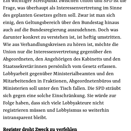
Ein wichtiger Streitpunkt zwischen Union und SPD ist die
der
Frage, was überhaupt als Interessenvertretung im Sinne
Folge Uns
Website
Facebook
Mastodon
Bluesky
Instagram
Youtube
LinkedIn
Feed
Newslette
des geplanten Gesetzes gelten soll. Zwar ist man sich
einig, den Geltungsbereich über den Bundestag hinaus
auch auf die Bundesregierung auszudehnen. Doch was
darunter konkret zu verstehen ist, ist heftig umstritten.
Wie aus Verhandlungskreisen zu hören ist, möchte die
Union nur die Interessenvertretung gegenüber den
Abgeordneten, den Angehörigen des Kabinetts und den
Staatssekretär:innen persönlich vom Gesetz erfassen.
Lobbyarbeit gegenüber Ministerialbeamten und den
Mitarbeitenden in Fraktionen, Abgeordnetenbüros und
Ministerien soll unter den Tisch fallen. Die SPD sträubt
sich gegen eine solche Einschränkung. Sie würde zur
Folge haben, dass sich viele Lobbyakteure nicht
registrieren müssen und Lobbyismus so weiterhin
intransparent bleibt.
Register droht Zweck zu verfehlen