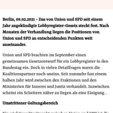
Fördermitglied werden
Jetzt Spenden
Geschenkspende
Berlin, 09.02.2021 - Das von Union und SPD seit einem
Jahr angekündigte Lobbyregister-Gesetz steckt fest. Nach
Bußgelder und Geldauflagen
Monaten der Verhandlung liegen die Positionen von
Projektspende
Union und SPD an entscheidenden Punkten weit
Testamentsspende
auseinander.
Presse
Union und SPD brachten im September einen
Newsletter
gemeinsamen Gesetzentwurf für ein Lobbyregister in den
Appelle unterzeichnen
Bundestag ein. Doch in vielen Detailfragen waren die
Koalitionspartner noch uneins. Seit nunmehr fast einem
Kontakt
halben Jahr wird zwischen den Fraktionen und den
Impressum
Ministerien für Inneres und Justiz verhandelt. Inzwischen
scheint ein Scheitern näher zu liegen als eine Einigung. .
Umstrittener Geltungsbereich
Suche
auf