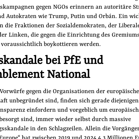
skampagnen gegen NGOs erinnern an autoritäre St
nd Autokraten wie Trump, Putin und Orbán. Ein wic
n die Fraktionen der Sozialdemokraten, der Liberal
er Linken, die gegen die Einrichtung des Gremium
 voraussichtlich boykottieren werden.
skandale bei PfE und
blement National
Vorwürfe gegen die Organisationen der europäisch
haft unbegründet sind, finden sich gerade diejenigen,
ansparenz einfordern und vorgeblich um europäisch
 besorgt sind, immer wieder selbst durch massive
sskandale in den Schlagzeilen. Allein die Vorgänge
 Europe“ hat zwischen 2019 und 2024 4,3 Millionen 