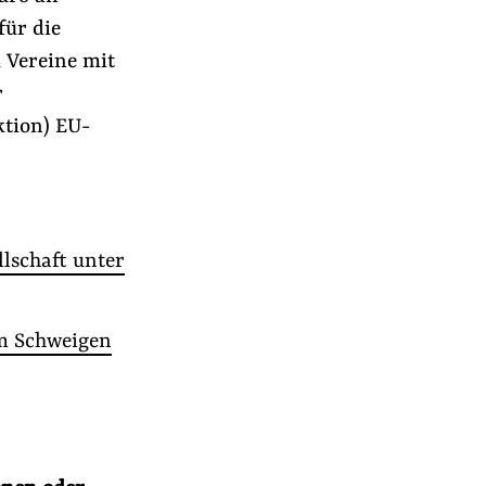
für die
 Vereine mit
r
ktion) EU-
lschaft unter
um Schweigen