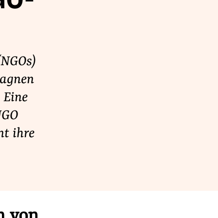
GO-
(NGOs)
pagnen
 Eine
NGO
t ihre
h von