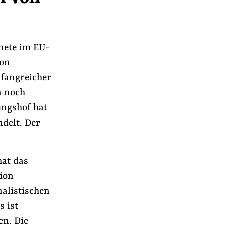
nete im EU-
von
mfangreicher
n noch
ungshof hat
delt. Der
hat das
ion
r
alistischen
s ist
en. Die