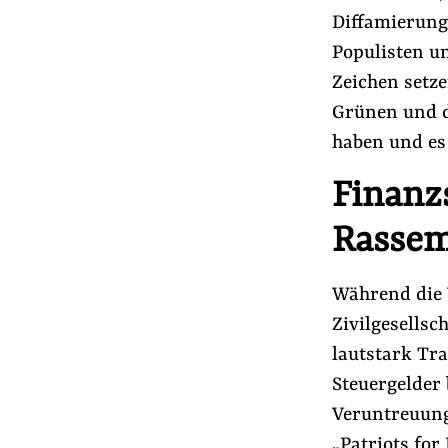
Diffamierung
Populisten u
Zeichen setze
Grünen und d
haben und es
Finanz
Rassem
Während die 
Zivilgesellsc
lautstark Tr
Steuergelder
Veruntreuung
„Patriots for