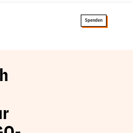
Spenden
ch
ur