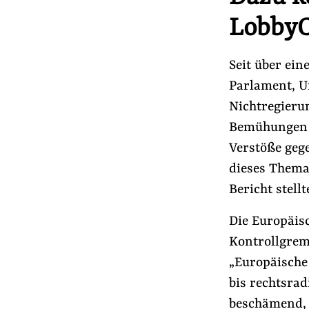
Presse
LobbyC
Newsletter
Appelle unterzeichnen
Seit über ei
Kontakt
Parlament, U
Impressum
Nichtregieru
Bemühungen w
Verstöße gege
Suche
dieses Thema
auf
#Aus der Lobbywelt
#Handelspolitik
Bericht stell
der
Website
Die Europäisc
Kontrollgrem
„Europäische
bis rechtsrad
beschämend, 