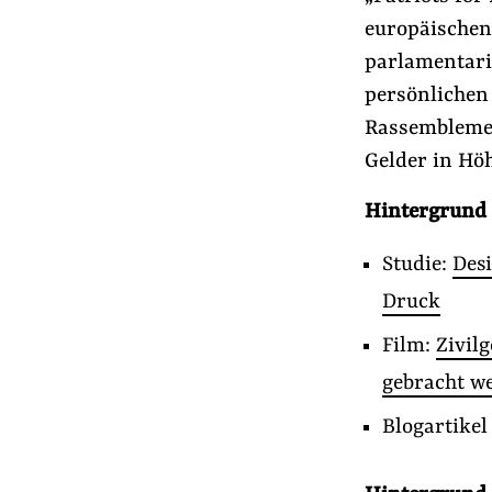
europäischen 
parlamentari
persönlichen
Rassemblemen
Gelder in Höh
Hintergrund 
Studie:
Desi
Druck
Film:
Zivil
gebracht we
Blogartike