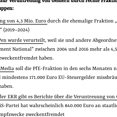
zur Veruntreuung von Geldern durch rechte Frakti
uppen:
ng von 4,3 Mio. Euro
durch die ehemalige Fraktion „
“ (2019–2024)
Pen wurde verurteil
t, weil sie und andere Abgeordne
ment National“ zwischen 2004 und 2016 mehr als 4,5
zweckentfremdet haben.
 Media
soll die PfE-Fraktion in den sechs Monaten 
 mindestens 171.000 Euro EU-Steuergelder missbräu
haben.
der EKR gibt es Berichte über die Veruntreuung von
iS-Partei hat wahrscheinlich 840.000 Euro an staatl
mpfzwecke zweckentfremdet