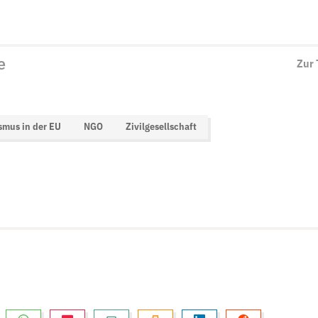
e
Zur
smus in der EU
NGO
Zivilgesellschaft