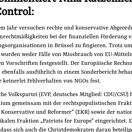
ontrol:
nem Jahr versuchen rechte und konservative Abgeord
nrechtmäßigkeiten bei der finanziellen Förderung 
ngsorganisationen in Brüssel zu fingieren. Trotz u
urden weder Fälle von Missbrauch von EU-Mittel
n Vorschriften festgestellt. Der Europäische Rechn
 ebenfalls ausführlich in einem Sonderbericht behan
#Nebeneinkünfte
#Lobbyismus und Klima
te keinerlei Fehlverhalten von NGOs fest.
he Volkspartei (EVP, deutsches Mitglied: CDU/CSU) 
Folge Uns
ium gemeinsam mit der rechtspopulistischen Frakt
Facebook
Mastodon
Bluesky
Instagram
Youtube
LinkedIn
Feed
Newslette
 Konservative und Reformer“ (EKR) sowie der nation
ikalen Fraktion „Patriots for Europe“ eingerichtet. E
dass sich auch die Christdemokraten daran beteilig