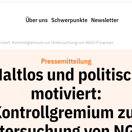
Über uns
Schwerpunkte
Newsletter
otiviert: Kontrollgremium zur Untersuchung von NGO-Finanzen
Pressemitteilung
altlos und politis
motiviert:
ontrollgremium z