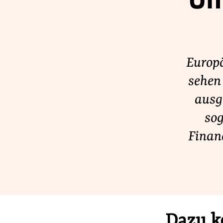
Un
Lobbykontrolle und Regeln
Lobbyismus und Klima
Macht der Digitalkonzerne
Europ
sehen
Spenden & Fördern
ausg
Fördermitglied werden
so
Jetzt Spenden
Finan
Geschenkspende
Bußgelder und Geldauflagen
Projektspende
Testamentsspende
Dazu k