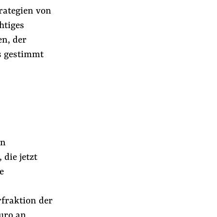
rategien von
htiges
en, der
s gestimmt
en
 die jetzt
e
rfraktion der
Euro an