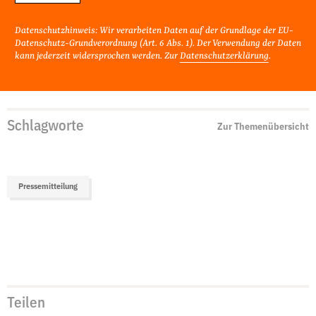
Datenschutzhinweis: Wir verarbeiten Daten auf der Grundlage der EU-
Datenschutz-Grundverordnung (Art. 6 Abs. 1). Der Verwendung der Daten
kann jederzeit widersprochen werden. Zur
Datenschutzerklärung
.
Schlagworte
Zur Themenübersicht
Pressemitteilung
Teilen