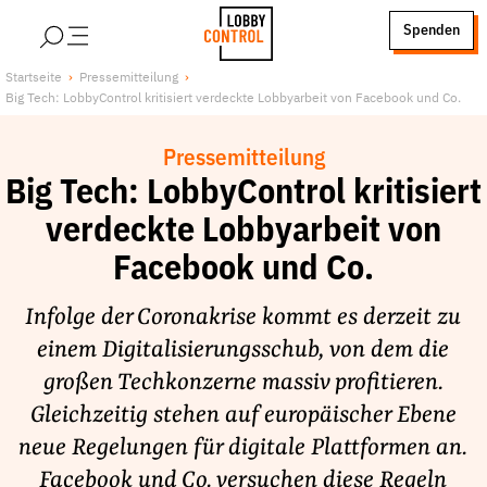
alt springen
Spenden
LobbyControl
Über uns
Startseite
Pressemitteilung
Big Tech: LobbyControl kritisiert verdeckte Lobbyarbeit von Facebook und Co.
StartSeite
Lobby FAQs
Team
Pressemitteilung
Finanzierung
Big Tech: LobbyControl kritisiert
Jobs
verdeckte Lobbyarbeit von
Publikationen und Material
Facebook und Co.
Lobbykritische Stadtführungen
Infolge der Coronakrise kommt es derzeit zu
Unsere Schwerpunkte
einem Digitalisierungsschub, von dem die
Lobbykontrolle und Regeln
großen Techkonzerne massiv profitieren.
Lobbyismus und Klima
Gleichzeitig stehen auf europäischer Ebene
Macht der Digitalkonzerne
neue Regelungen für digitale Plattformen an.
Spenden & Fördern
Facebook und Co. versuchen diese Regeln