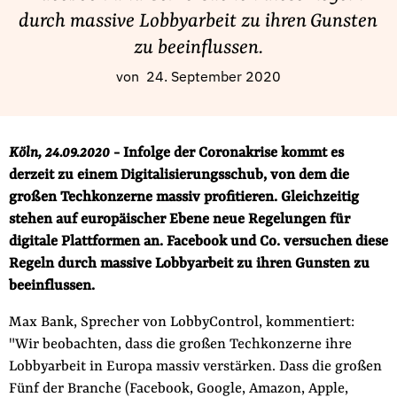
Fördermitglied werden
durch massive Lobbyarbeit zu ihren Gunsten
Jetzt Spenden
zu beeinflussen.
Geschenkspende
von
24. September 2020
Bußgelder und Geldauflagen
Projektspende
Testamentsspende
Köln, 24.09.2020
- Infolge der Coronakrise kommt es
derzeit zu einem Digitalisierungsschub, von dem die
Presse
großen Techkonzerne massiv profitieren. Gleichzeitig
Newsletter
stehen auf europäischer Ebene neue Regelungen für
Appelle unterzeichnen
digitale Plattformen an. Facebook und Co. versuchen diese
Kontakt
Regeln durch massive Lobbyarbeit zu ihren Gunsten zu
beeinflussen.
Impressum
Max Bank, Sprecher von LobbyControl, kommentiert:
"Wir beobachten, dass die großen Techkonzerne ihre
Lobbyarbeit in Europa massiv verstärken. Dass die großen
Suche
Fünf der Branche (Facebook, Google, Amazon, Apple,
auf