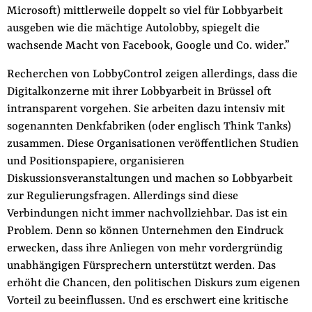
Microsoft) mittlerweile doppelt so viel für Lobbyarbeit
der
Folge Uns
ausgeben wie die mächtige Autolobby, spiegelt die
Website
Facebook
Mastodon
Bluesky
Instagram
Youtube
LinkedIn
Feed
Newslette
wachsende Macht von Facebook, Google und Co. wider.”
Recherchen von LobbyControl zeigen allerdings, dass die
Digitalkonzerne mit ihrer Lobbyarbeit in Brüssel oft
intransparent vorgehen. Sie arbeiten dazu intensiv mit
sogenannten Denkfabriken (oder englisch Think Tanks)
zusammen. Diese Organisationen veröffentlichen Studien
und Positionspapiere, organisieren
Diskussionsveranstaltungen und machen so Lobbyarbeit
zur Regulierungsfragen. Allerdings sind diese
Verbindungen nicht immer nachvollziehbar. Das ist ein
Problem. Denn so können Unternehmen den Eindruck
erwecken, dass ihre Anliegen von mehr vordergründig
unabhängigen Fürsprechern unterstützt werden. Das
erhöht die Chancen, den politischen Diskurs zum eigenen
Vorteil zu beeinflussen. Und es erschwert eine kritische