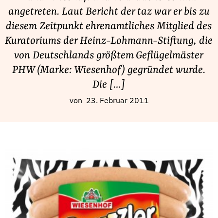
Fördermitglied werden
angetreten. Laut Bericht der taz war er bis zu
Jetzt Spenden
diesem Zeitpunkt ehrenamtliches Mitglied des
Geschenkspende
Kuratoriums der Heinz-Lohmann-Stiftung, die
Bußgelder und Geldauflagen
von Deutschlands größtem Geflügelmäster
Projektspende
PHW (Marke: Wiesenhof) gegründet wurde.
Testamentsspende
Die […]
Presse
von
23. Februar 2011
Newsletter
Appelle unterzeichnen
Kontakt
Impressum
Suche
auf