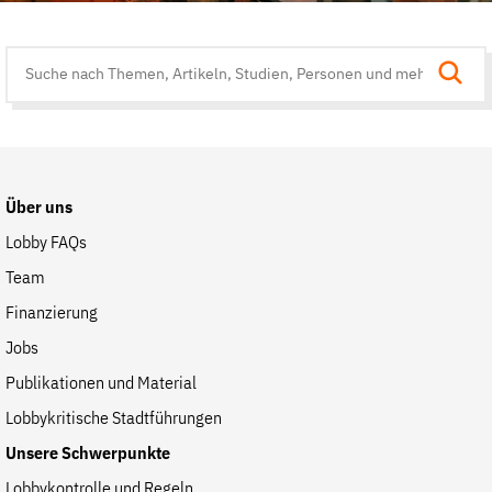
Suche
auf
der
Website
Über uns
Lobby FAQs
Team
Finanzierung
Jobs
Publikationen und Material
Lobbykritische Stadtführungen
Unsere Schwerpunkte
Lobbykontrolle und Regeln