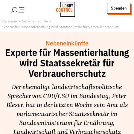
alt springen
Spenden
LobbyControl
Über uns
Startseite
Nebeneinkünfte
Experte für Massentierhaltung wird Staatssekretär für Verbraucherschutz
StartSeite
Lobby FAQs
Team
Nebeneinkünfte
Finanzierung
Experte für Massentierhaltung
Jobs
wird Staatssekretär für
Publikationen und Material
Verbraucherschutz
Lobbykritische Stadtführungen
Der ehemalige landwirtschaftspolitische
Unsere Schwerpunkte
Sprecher von CDU/CSU im Bundestag, Peter
Lobbykontrolle und Regeln
Bleser, hat in der letzten Woche sein Amt als
Lobbyismus und Klima
parlamentarischer Staatssekretär im
Macht der Digitalkonzerne
Bundesministerium für Ernährung,
Spenden & Fördern
Landwirtschaft und Verbraucherschutz