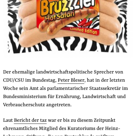
der
Folge Uns
Website
Facebook
Mastodon
Bluesky
Instagram
Youtube
LinkedIn
Feed
Newslette
Der ehemalige landwirtschaftspolitische Sprecher von
CDU/CSU im Bundestag,
Peter Bleser
, hat in der letzten
Woche sein Amt als parlamentarischer Staatssekretär im
Bundesministerium für Ernährung, Landwirtschaft und
Verbraucherschutz angetreten.
Laut
Bericht der taz
war er bis zu diesem Zeitpunkt
ehrenamtliches Mitglied des Kuratoriums der Heinz-