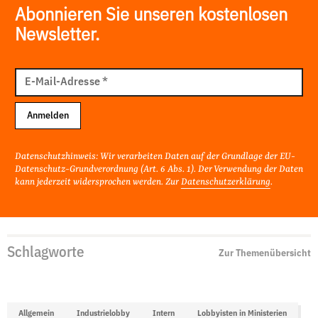
Abonnieren Sie unseren kostenlosen
Newsletter.
E-
Mail
E-Mail-Adresse
*
Adresse
Anmelden
Datenschutzhinweis: Wir verarbeiten Daten auf der Grundlage der EU-
Datenschutz-Grundverordnung (Art. 6 Abs. 1). Der Verwendung der Daten
kann jederzeit widersprochen werden. Zur
Datenschutzerklärung
.
Schlagworte
Zur Themenübersicht
Allgemein
Industrielobby
Intern
Lobbyisten in Ministerien