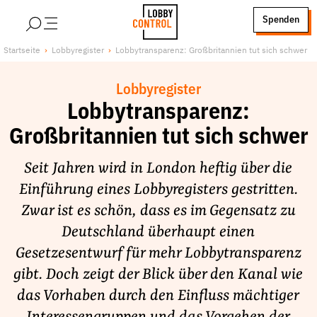
alt springen
Spenden
LobbyControl
Über uns
Startseite
Lobbyregister
Lobbytransparenz: Großbritannien tut sich schwer
StartSeite
Lobby FAQs
Lobbyregister
Team
Lobbytransparenz:
Finanzierung
Großbritannien tut sich schwer
Jobs
Publikationen und Material
Seit Jahren wird in London heftig über die
Lobbykritische Stadtführungen
Einführung eines Lobbyregisters gestritten.
Zwar ist es schön, dass es im Gegensatz zu
Unsere Schwerpunkte
Deutschland überhaupt einen
Lobbykontrolle und Regeln
Gesetzesentwurf für mehr Lobbytransparenz
Lobbyismus und Klima
gibt. Doch zeigt der Blick über den Kanal wie
Macht der Digitalkonzerne
das Vorhaben durch den Einfluss mächtiger
Spenden & Fördern