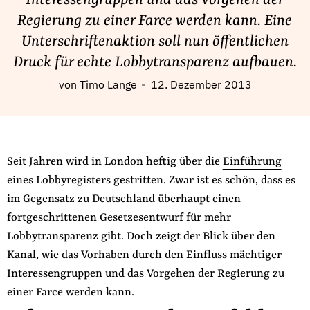
Interessengruppen und das Vorgehen der
Fördermitglied werden
Regierung zu einer Farce werden kann. Eine
Jetzt Spenden
Unterschriftenaktion soll nun öffentlichen
Geschenkspende
Druck für echte Lobbytransparenz aufbauen.
Bußgelder und Geldauflagen
von
Timo Lange
12. Dezember 2013
Projektspende
Testamentsspende
Presse
Newsletter
Seit Jahren wird in London heftig über die
Einführung
eines Lobbyregisters gestritten
. Zwar ist es schön, dass es
Appelle unterzeichnen
im Gegensatz zu Deutschland überhaupt einen
Kontakt
fortgeschrittenen Gesetzesentwurf für mehr
Impressum
Lobbytransparenz gibt. Doch zeigt der Blick über den
Kanal, wie das Vorhaben durch den Einfluss mächtiger
Interessengruppen und das Vorgehen der Regierung zu
Suche
einer Farce werden kann.
auf