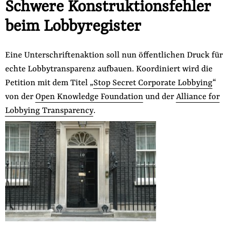
Schwere Konstruktionsfehler
der
Folge Uns
beim Lobbyregister
Website
Facebook
Mastodon
Bluesky
Instagram
Youtube
LinkedIn
Feed
Newslette
Eine Unterschriftenaktion soll nun öffentlichen Druck für
echte Lobbytransparenz aufbauen. Koordiniert wird die
Petition mit dem Titel „
Stop Secret Corporate Lobbying
“
von der
Open Knowledge Foundation
und der
Alliance for
Lobbying Transparency
.