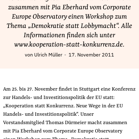
Fördermitglied werden
zusammen mit Pia Eberhard vom Corporate
Jetzt Spenden
Europe Observatory einen Workshop zum
Geschenkspende
Thema „Demokratie statt Lobbymacht“. Alle
Bußgelder und Geldauflagen
Informationen finden sich unter
Projektspende
www.kooperation-statt-konkurrenz.de.
Testamentsspende
von
Ulrich Müller
17. November 2011
Presse
Newsletter
Appelle unterzeichnen
Am 25. bis 27. November findet in Stuttgart eine Konferenz
Kontakt
zur Handels- und Investitionspolitik der EU statt:
Impressum
„Kooperation statt Konkurrenz. Neue Wege in der EU
Handels- und Investitionspolitik“. Unser
Vorstandsmitglied Thomas Dürmeier macht zusammen
Suche
mit Pia Eberhard vom Corporate Europe Observatory
auf