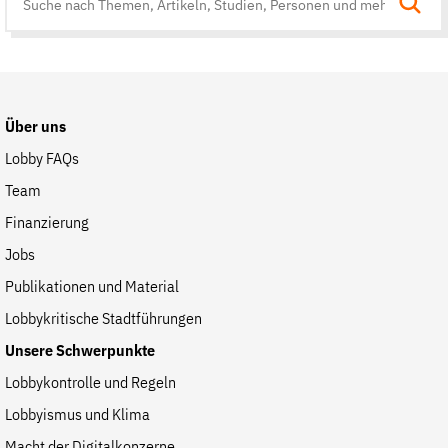
Suche
auf
der
Website
Über uns
Lobby FAQs
Team
Finanzierung
Jobs
Publikationen und Material
Lobbykritische Stadtführungen
Unsere Schwerpunkte
Lobbykontrolle und Regeln
Lobbyismus und Klima
Macht der Digitalkonzerne