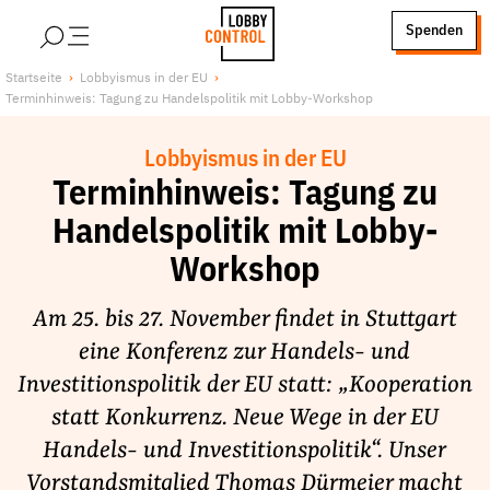
alt springen
Spenden
LobbyControl
Über uns
Startseite
Lobbyismus in der EU
Terminhinweis: Tagung zu Handelspolitik mit Lobby-Workshop
StartSeite
Lobby FAQs
Team
Lobbyismus in der EU
Finanzierung
Terminhinweis: Tagung zu
Jobs
Handelspolitik mit Lobby-
Publikationen und Material
Workshop
Lobbykritische Stadtführungen
Am 25. bis 27. November findet in Stuttgart
Unsere Schwerpunkte
eine Konferenz zur Handels- und
Lobbykontrolle und Regeln
Investitionspolitik der EU statt: „Kooperation
Lobbyismus und Klima
statt Konkurrenz. Neue Wege in der EU
Macht der Digitalkonzerne
Handels- und Investitionspolitik“. Unser
Spenden & Fördern
Vorstandsmitglied Thomas Dürmeier macht