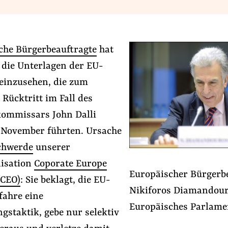
che Bürgerbeauftragte
hat
 die Unterlagen der EU-
inzusehen, die zum
Rücktritt im Fall des
ommissars John Dalli
November führten. Ursache
#Macht der Digitalkonzerne
#Nebeneinkünfte
chwerde
unserer
isation
Coporate Europe
Europäischer Bürgerb
Folge Uns
(CEO)
: Sie beklagt, die EU-
Facebook
Mastodon
Bluesky
Instagram
Youtube
LinkedIn
Feed
Newslette
Nikiforos Diamandouro
ahre eine
Europäisches Parlame
gstaktik, gebe nur selektiv