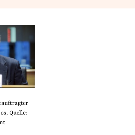
eauftragter
r
s, Quelle:
nt