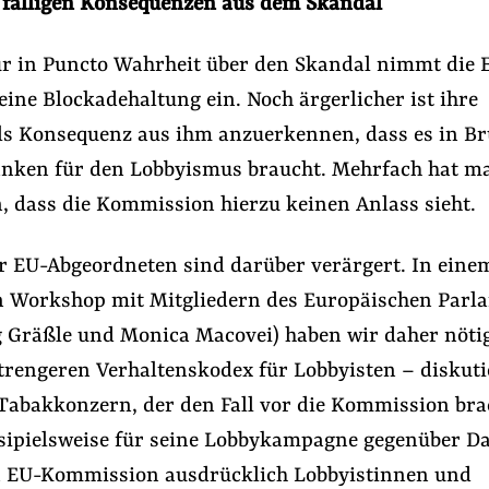
fälligen Konsequenzen aus dem Skandal
ur in Puncto Wahrheit über den Skandal nimmt die 
ine Blockadehaltung ein. Noch ärgerlicher ist ihre
ls Konsequenz aus ihm anzuerkennen, dass es in Br
anken für den Lobbyismus braucht. Mehrfach hat m
, dass die Kommission hierzu keinen Anlass sieht.
er EU-Abgeordneten sind darüber verärgert. In eine
Workshop mit Mitgliedern des Europäischen Parl
rg Gräßle und Monica Macovei) haben wir daher nöti
trengeren Verhaltenskodex für Lobbyisten – diskuti
Tabakkonzern, der den Fall vor die Kommission bra
esipielsweise für seine Lobbykampagne gegenüber Da
 EU-Kommission ausdrücklich Lobbyistinnen und