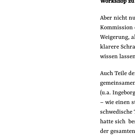
Workshop zu 
Aber nicht n
Kommission e
Weigerung, a
klarere Schr
wissen lassen
Auch Teile d
gemeinsamen 
(u.a. Ingebo
– wie einen s
schwedische 
hatte sich b
der gesamten