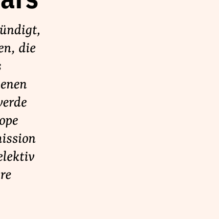
ars
ündigt,
n, die
s
genen
werde
rope
mission
elektiv
re