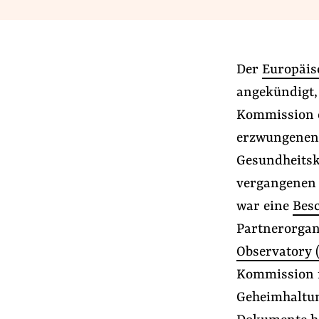
Presse
Newsletter
Appelle unterzeichnen
Der
Europäis
Kontakt
angekündigt,
Impressum
Kommission e
erzwungenen 
Gesundheitsk
Suche
vergangenen 
auf
#Aus der Lobbywelt
#Lobbyregister
der
war eine
Bes
Website
Partnerorgan
Observatory 
Kommission f
Geheimhaltun