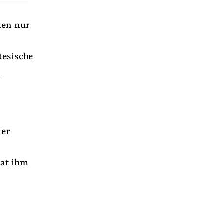
ten nur
tesische
n
der
hat ihm