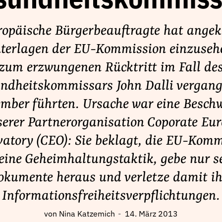
sundheitskommiss
ropäische Bürgerbeauftragte hat angek
nterlagen der EU-Kommission einzusehe
zum erzwungenen Rücktritt im Fall de
ndheitskommissars John Dalli vergan
mber führten. Ursache war eine Besch
erer Partnerorganisation Coporate Eu
atory (CEO): Sie beklagt, die EU-Kom
eine Geheimhaltungstaktik, gebe nur s
okumente heraus und verletze damit ih
Informationsfreiheitsverpflichtungen.
von
Nina Katzemich
14. März 2013