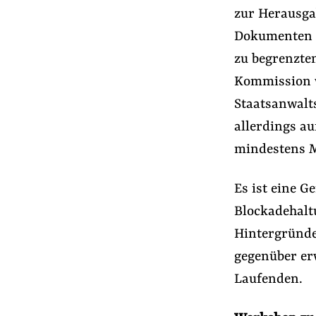
zur Herausga
Dokumenten n
zu begrenzten
Kommission w
Staatsanwalt
allerdings a
mindestens M
Es ist eine 
Blockadehalt
Hintergründe
gegenüber erw
Laufenden.