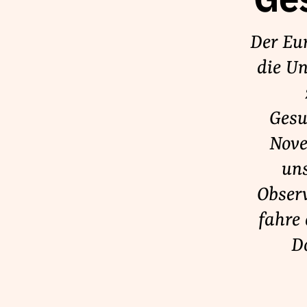
Ge
Lobbykontrolle und Regeln
Lobbyismus und Klima
Der Eu
Macht der Digitalkonzerne
die U
Gesu
Spenden & Fördern
Nove
Fördermitglied werden
Jetzt Spenden
uns
Geschenkspende
Observ
Bußgelder und Geldauflagen
fahre 
Projektspende
D
Testamentsspende