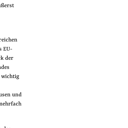
ußerst
reichen
s EU-
ck der
ndes
 wichtig
usen und
 mehrfach