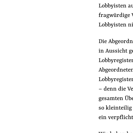
Lobbyisten a
fragwürdige 
Lobbyisten ni
Die Abgeordn
in Aussicht 
Lobbyregister
Abgeordneten
Lobbyregister
– denn die V
gesamten Übe
so kleinteili
ein verpflich