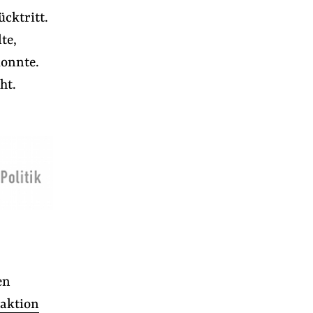
cktritt.
te,
konnte.
ht.
en
naktion