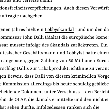
raus und verletze damit
tionsfreiheitsverpflichtungen. Auch diesen Vorwürf
auftragte nachgehen.
enen Jahres hielt ein
Lobbyskandal
rund um den da
ommissar John Dalli (Malta) die europäische Szene
sar musste infolge des Skandals zurücktreten. Ein
ltesischer Geschäftsmann und Lobbyist hatte eine
 angeboten, gegen Zahlung von 60 Millionen Euro 
rschlag Dallis zur Tabakproduktrichtlinie zu verän
gen Beweis, dass Dalli von diesem kriminellen Vorg
ie Kommission allerdings bis heute schuldig gebliebe
scheidende Dokument unter Verschluss – den Berich
ehörde OLAF, die damals ermittelte und den nicht e
lbst sehen durfte. Infolgedessen ranken sich die