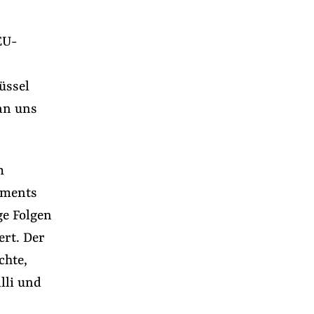
EU-
üssel
an uns
m
aments
ge Folgen
ert. Der
chte,
lli und