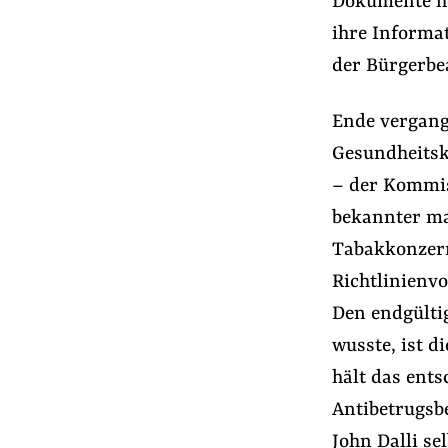
Dokumente he
ihre Informa
der Bürgerbe
Ende vergang
Gesundheitsk
– der Kommis
bekannter ma
Tabakkonzern
Richtlinienvo
Den endgülti
wusste, ist d
hält das ent
Antibetrugsb
John Dalli se