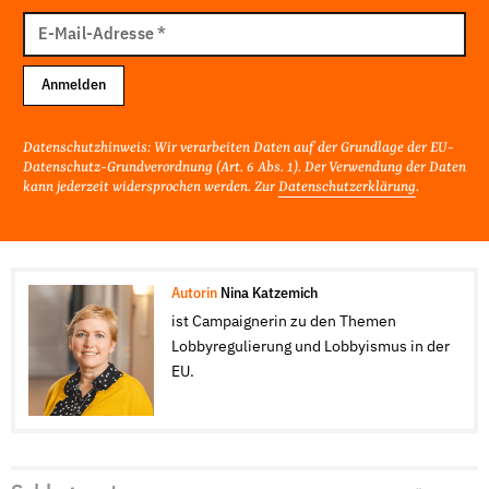
E-
Mail
E-Mail-Adresse
*
Adresse
Anmelden
Datenschutzhinweis: Wir verarbeiten Daten auf der Grundlage der EU-
Datenschutz-Grundverordnung (Art. 6 Abs. 1). Der Verwendung der Daten
kann jederzeit widersprochen werden. Zur
Datenschutzerklärung
.
Autorin
Nina Katzemich
ist Campaignerin zu den Themen
Lobbyregulierung und Lobbyismus in der
EU.