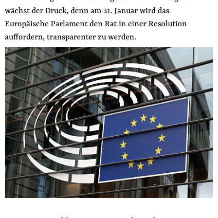
wächst der Druck, denn am 31. Januar wird das
der
Folge Uns
Website
Europäische Parlament den Rat in einer Resolution
Facebook
Mastodon
Bluesky
Instagram
Youtube
LinkedIn
Feed
Newslette
auffordern, transparenter zu werden.