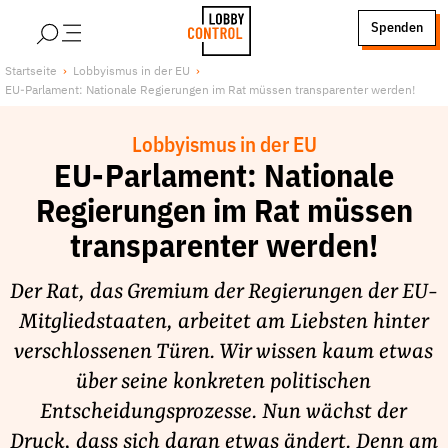
alt springen
Spenden
LobbyControl
Über uns
Startseite
Lobbyismus in der EU
EU-Parlament: Nationale Regierungen im Rat müssen transparenter werden!
StartSeite
Lobby FAQs
Team
Lobbyismus in der EU
Finanzierung
EU-Parlament: Nationale
Jobs
Regierungen im Rat müssen
Publikationen und Material
transparenter werden!
Lobbykritische Stadtführungen
Der Rat, das Gremium der Regierungen der EU-
Unsere Schwerpunkte
Mitgliedstaaten, arbeitet am Liebsten hinter
Lobbykontrolle und Regeln
verschlossenen Türen. Wir wissen kaum etwas
Lobbyismus und Klima
über seine konkreten politischen
Macht der Digitalkonzerne
Entscheidungsprozesse. Nun wächst der
Spenden & Fördern
Druck, dass sich daran etwas ändert. Denn am