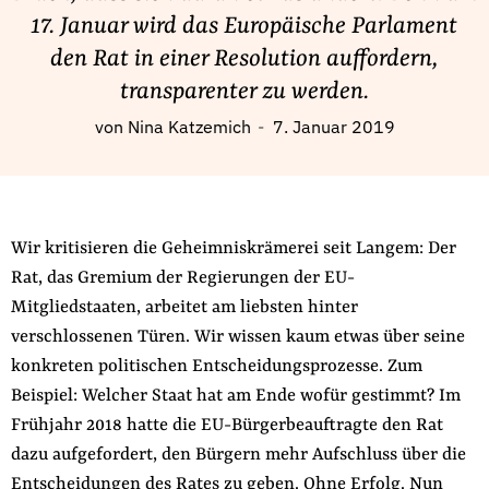
Fördermitglied werden
17. Januar wird das Europäische Parlament
Jetzt Spenden
den Rat in einer Resolution auffordern,
Geschenkspende
transparenter zu werden.
Bußgelder und Geldauflagen
von
Nina Katzemich
7. Januar 2019
Projektspende
Testamentsspende
Presse
Wir kritisieren die Geheimniskrämerei seit Langem: Der
Newsletter
Rat, das Gremium der Regierungen der EU-
Appelle unterzeichnen
Mitgliedstaaten, arbeitet am liebsten hinter
Kontakt
verschlossenen Türen. Wir wissen kaum etwas über seine
Impressum
konkreten politischen Entscheidungsprozesse. Zum
Beispiel: Welcher Staat hat am Ende wofür gestimmt? Im
Frühjahr 2018 hatte die EU-Bürgerbeauftragte den Rat
dazu aufgefordert, den Bürgern mehr Aufschluss über die
Suche
Entscheidungen des Rates zu geben. Ohne Erfolg. Nun
auf