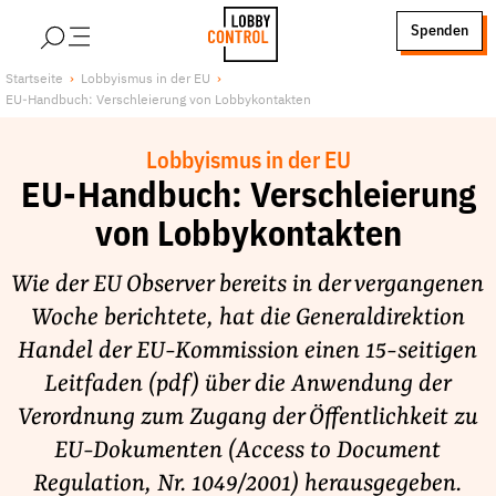
alt springen
Spenden
LobbyControl
Über uns
Startseite
Lobbyismus in der EU
EU-Handbuch: Verschleierung von Lobbykontakten
StartSeite
Lobby FAQs
Team
Lobbyismus in der EU
Finanzierung
EU-Handbuch: Verschleierung
Jobs
von Lobbykontakten
Publikationen und Material
Wie der EU Observer bereits in der vergangenen
Lobbykritische Stadtführungen
Woche berichtete, hat die Generaldirektion
Unsere Schwerpunkte
Handel der EU-Kommission einen 15-seitigen
Lobbykontrolle und Regeln
Leitfaden (pdf) über die Anwendung der
Lobbyismus und Klima
Verordnung zum Zugang der Öffentlichkeit zu
Macht der Digitalkonzerne
EU-Dokumenten (Access to Document
Spenden & Fördern
Regulation, Nr. 1049/2001) herausgegeben.