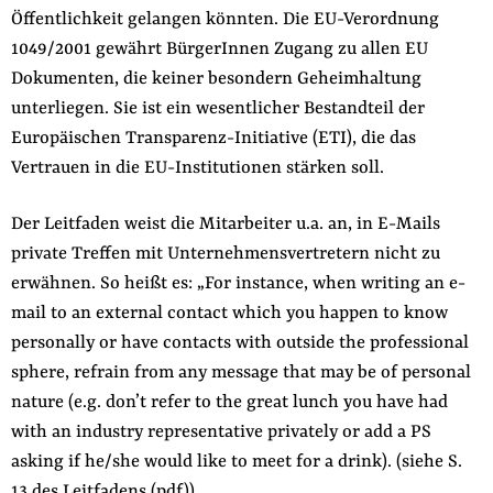
Öffentlichkeit gelangen könnten. Die EU-Verordnung
der
Folge Uns
1049/2001 gewährt BürgerInnen Zugang zu allen EU
Website
Facebook
Mastodon
Bluesky
Instagram
Youtube
LinkedIn
Feed
Newslette
Dokumenten, die keiner besondern Geheimhaltung
unterliegen. Sie ist ein wesentlicher Bestandteil der
Europäischen Transparenz-Initiative (ETI), die das
Vertrauen in die EU-Institutionen stärken soll.
Der Leitfaden weist die Mitarbeiter u.a. an, in E-Mails
private Treffen mit Unternehmensvertretern nicht zu
erwähnen. So heißt es: „For instance, when writing an e-
mail to an external contact which you happen to know
personally or have contacts with outside the professional
sphere, refrain from any message that may be of personal
nature (e.g. don’t refer to the great lunch you have had
with an industry representative privately or add a PS
asking if he/she would like to meet for a drink). (siehe S.
13 des
Leitfadens (pdf)
)