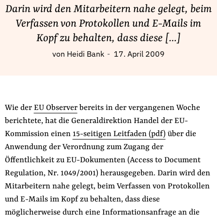
Fördermitglied werden
Darin wird den Mitarbeitern nahe gelegt, beim
Jetzt Spenden
Verfassen von Protokollen und E-Mails im
Geschenkspende
Kopf zu behalten, dass diese […]
Bußgelder und Geldauflagen
von
Heidi Bank
17. April 2009
Projektspende
Testamentsspende
Presse
Wie der
EU Observer
bereits in der vergangenen Woche
Newsletter
berichtete, hat die Generaldirektion Handel der EU-
Appelle unterzeichnen
Kommission einen
15-seitigen Leitfaden (pdf)
über die
Kontakt
Anwendung der Verordnung zum Zugang der
Impressum
Öffentlichkeit zu EU-Dokumenten (Access to Document
Regulation, Nr. 1049/2001) herausgegeben. Darin wird den
Mitarbeitern nahe gelegt, beim Verfassen von Protokollen
und E-Mails im Kopf zu behalten, dass diese
Suche
möglicherweise durch eine Informationsanfrage an die
auf