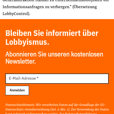
Generaldiraktion Handel zu Unternehmenslobbyisten vor
Informationsanfragen zu verbergen.“ (Übersetzung
LobbyControl).
Bleiben Sie informiert über
Lobbyismus.
Abonnieren Sie unseren kostenlosen
Newsletter.
E-
Mail
E-Mail-Adresse
*
Adresse
Anmelden
Datenschutzhinweis: Wir verarbeiten Daten auf der Grundlage der EU-
Datenschutz-Grundverordnung (Art. 6 Abs. 1). Der Verwendung der Daten