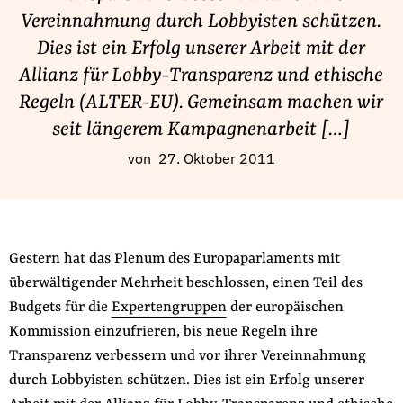
Fördermitglied werden
Vereinnahmung durch Lobbyisten schützen.
Jetzt Spenden
Dies ist ein Erfolg unserer Arbeit mit der
Geschenkspende
Allianz für Lobby-Transparenz und ethische
Bußgelder und Geldauflagen
Regeln (ALTER-EU). Gemeinsam machen wir
Projektspende
seit längerem Kampagnenarbeit […]
Testamentsspende
von
27. Oktober 2011
Presse
Newsletter
Appelle unterzeichnen
Gestern hat das Plenum des Europaparlaments mit
Kontakt
überwältigender Mehrheit beschlossen, einen Teil des
Impressum
Budgets für die
Expertengruppen
der europäischen
Kommission einzufrieren, bis neue Regeln ihre
Transparenz verbessern und vor ihrer Vereinnahmung
Suche
durch Lobbyisten schützen. Dies ist ein Erfolg unserer
auf