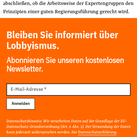
abschließen, ob die Arbeitsweise der Expertengruppen den
Prinzipien einer guten Regierungsführung gerecht wird.
Bleiben Sie informiert über
Lobbyismus.
Abonnieren Sie unseren kostenlosen
Newsletter.
E-
Mail
E-Mail-Adresse
*
Adresse
Anmelden
Datenschutzhinweis: Wir verarbeiten Daten auf der Grundlage der EU-
Datenschutz-Grundverordnung (Art. 6 Abs. 1). Der Verwendung der Daten
kann jederzeit widersprochen werden. Zur
Datenschutzerklärung
.