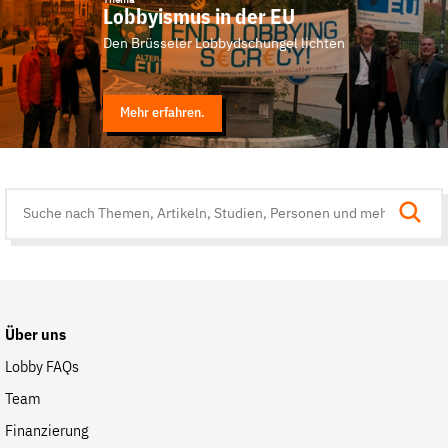
Lobbyismus in der EU
Den Brüsseler Lobbydschungel lichten
Mehr erfahren.
Suche
auf
der
Website
Über uns
Lobby FAQs
Team
Finanzierung