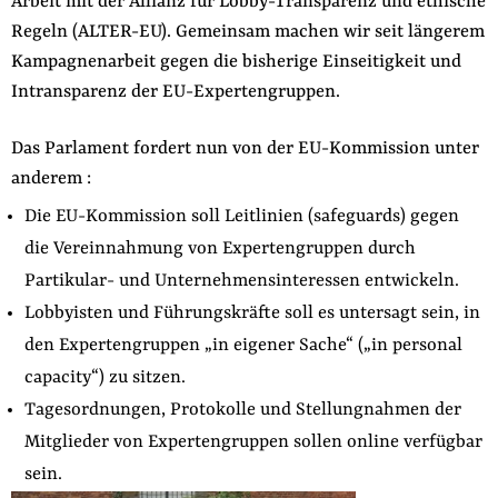
Arbeit mit der Allianz für Lobby-Transparenz und ethische
der
Regeln (ALTER-EU). Gemeinsam machen wir seit längerem
Folge Uns
Website
Facebook
Mastodon
Bluesky
Instagram
Youtube
LinkedIn
Feed
Newslette
Kampagnenarbeit gegen die bisherige Einseitigkeit und
Intransparenz der EU-Expertengruppen.
Das Parlament fordert nun von der EU-Kommission unter
anderem :
Die EU-Kommission soll Leitlinien (safeguards) gegen
die Vereinnahmung von Expertengruppen durch
Partikular- und Unternehmensinteressen entwickeln.
Lobbyisten und Führungskräfte soll es untersagt sein, in
den Expertengruppen „in eigener Sache“ („in personal
capacity“) zu sitzen.
Tagesordnungen, Protokolle und Stellungnahmen der
Mitglieder von Expertengruppen sollen online verfügbar
sein.