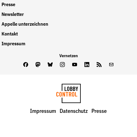
Presse
Newsletter
Appelle unterzeichnen
Kontakt
Impressum
Vernetzen
Facebook
Mastodon
Bluesky
Instagram
Youtube
LinkedIn
Feed
Newslette
LobbyControl
Impressum
Datenschutz
Presse
StartSeite