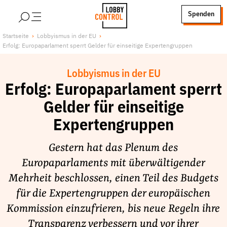
alt springen
Spenden
LobbyControl
Über uns
Startseite
Lobbyismus in der EU
Erfolg: Europaparlament sperrt Gelder für einseitige Expertengruppen
StartSeite
Lobby FAQs
Team
Lobbyismus in der EU
Finanzierung
Erfolg: Europaparlament sperrt
Jobs
Gelder für einseitige
Publikationen und Material
Expertengruppen
Lobbykritische Stadtführungen
Gestern hat das Plenum des
Unsere Schwerpunkte
Europaparlaments mit überwältigender
Lobbykontrolle und Regeln
Mehrheit beschlossen, einen Teil des Budgets
Lobbyismus und Klima
für die Expertengruppen der europäischen
Macht der Digitalkonzerne
Kommission einzufrieren, bis neue Regeln ihre
Spenden & Fördern
Transparenz verbessern und vor ihrer