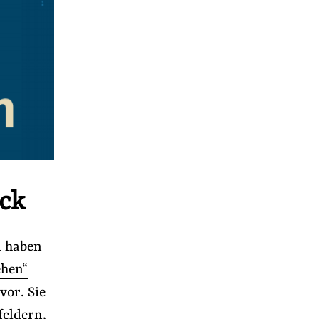
ick
a haben
ehen“
vor. Sie
feldern,