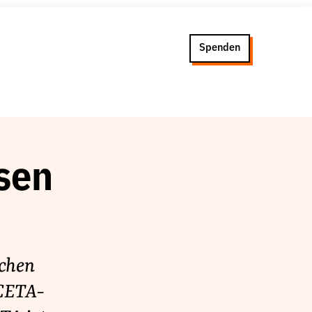
Spenden
sen
chen
 CETA-