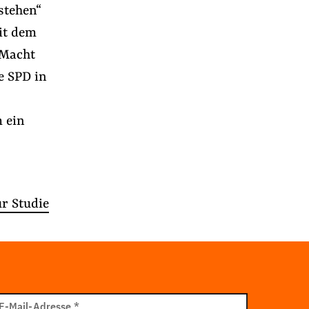
stehen“
it dem
 Macht
e SPD in
 ein
r Studie
il
E-Mail-Adresse
*