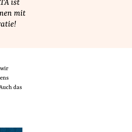
TA ist
men mit
atie!
 wir
mens
 Auch das