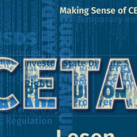
Konzernmacht
#Lobbyismus und Klima
Folge Uns
Facebook
Mastodon
Bluesky
Instagram
Youtube
LinkedIn
Feed
Newslette