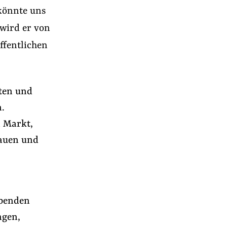
könnte uns
 wird er von
ffentlichen
nten und
.
n Markt,
bauen und
ebenden
ngen,