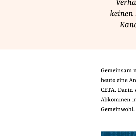
Verha
Lobbykontrolle und Regeln
keinen
Lobbyismus und Klima
Kana
Macht der Digitalkonzerne
Spenden & Fördern
Fördermitglied werden
Gemeinsam mi
Jetzt Spenden
heute eine A
Geschenkspende
CETA. Darin w
Bußgelder und Geldauflagen
Abkommen mit
Projektspende
Gemeinwohl.
Testamentsspende