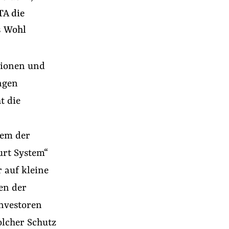
TA die
s Wohl
tionen und
ngen
t die
tem der
urt System“
r auf kleine
en der
Investoren
lcher Schutz