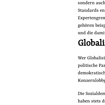
sondern auch
Standards ent
Expertengrem
gehören beis
und die dami
Globali
Wer Globalis
politische Pa
demokratisch
Konzernlobby
Die Sozialde
haben stets d