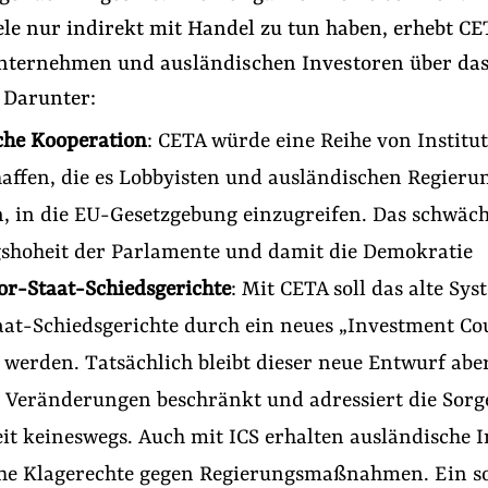
le nur indirekt mit Handel zu tun haben, erhebt CE
nternehmen und ausländischen Investoren über da
 Darunter:
che Kooperation
: CETA würde eine Reihe von Institu
haffen, die es Lobbyisten und ausländischen Regieru
, in die EU-Gesetzgebung einzugreifen. Das schwäch
shoheit der Parlamente und damit die Demokratie
or-Staat-Schiedsgerichte
: Mit CETA soll das alte Sys
aat-Schiedsgerichte durch ein neues „Investment Co
t werden. Tatsächlich bleibt dieser neue Entwurf abe
 Veränderungen beschränkt und adressiert die Sorg
it keineswegs. Auch mit ICS erhalten ausländische 
he Klagerechte gegen Regierungsmaßnahmen. Ein so