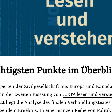
chtigsten Punkte im Überbl
xperten der Zivilgesellschaft aus Europa und Kanad
an der zweiten Fasssung von
„CETA lesen und verst
etzt liegt die Analyse des finalen Verhandlungstextes 
gendem Ergebnis: In einer ganzen Reihe von Politik