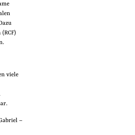
same
alen
 Dazu
 (RCF)
n.
n viele
d
ar.
Gabriel –