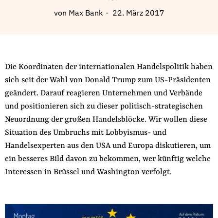
Fördermitglied werden
von
Max Bank
22. März 2017
Jetzt Spenden
Geschenkspende
Bußgelder und Geldauflagen
Projektspende
Die Koordinaten der internationalen Handelspolitik haben
sich seit der Wahl von Donald Trump zum US-Präsidenten
Testamentsspende
geändert. Darauf reagieren Unternehmen und Verbände
Presse
und positionieren sich zu dieser politisch-strategischen
Newsletter
Neuordnung der großen Handelsblöcke. Wir wollen diese
Appelle unterzeichnen
Situation des Umbruchs mit Lobbyismus- und
Kontakt
Handelsexperten aus den USA und Europa diskutieren, um
ein besseres Bild davon zu bekommen, wer künftig welche
Impressum
Interessen in Brüssel und Washington verfolgt.
Suche
auf