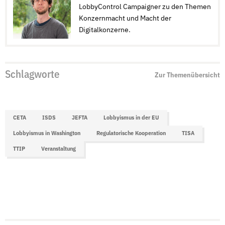
LobbyControl Campaigner zu den Themen
Konzernmacht und Macht der
Digitalkonzerne.
Schlagworte
Zur Themenübersicht
CETA
ISDS
JEFTA
Lobbyismus in der EU
Lobbyismus in Washington
Regulatorische Kooperation
TISA
TTIP
Veranstaltung