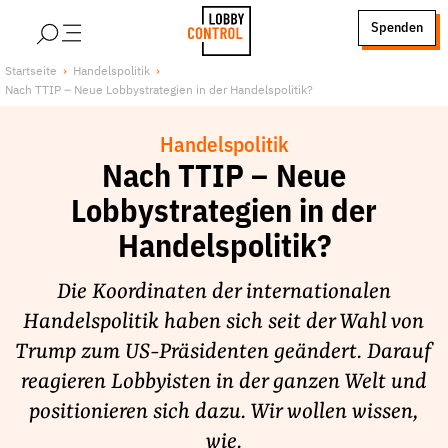
alt springen
Spenden
LobbyControl
Über uns
Startseite
Handelspolitik
Nach TTIP – Neue Lobbystrategien in der Handelspolitik?
StartSeite
Lobby FAQs
Team
Handelspolitik
Finanzierung
Nach TTIP – Neue
Jobs
Lobbystrategien in der
Publikationen und Material
Handelspolitik?
Lobbykritische Stadtführungen
Die Koordinaten der internationalen
Unsere Schwerpunkte
Handelspolitik haben sich seit der Wahl von
Lobbykontrolle und Regeln
Trump zum US-Präsidenten geändert. Darauf
Lobbyismus und Klima
reagieren Lobbyisten in der ganzen Welt und
Macht der Digitalkonzerne
positionieren sich dazu. Wir wollen wissen,
Spenden & Fördern
wie.