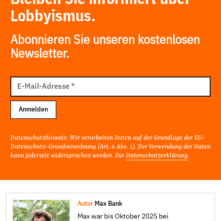
Lobbyismus.
Abonnieren Sie unseren kostenlosen
Newsletter.
E-
Mail
E-Mail-Adresse
*
Adresse
Anmelden
Datenschutzhinweis: Wir verarbeiten Daten auf der Grundlage der EU-
Datenschutz-Grundverordnung (Art. 6 Abs. 1). Der Verwendung der Daten
kann jederzeit widersprochen werden. Zur
Datenschutzerklärung
.
Autor
Max Bank
Max war bis Oktober 2025 bei