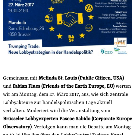
der
Folge Uns
Website
Facebook
Mastodon
Bluesky
Instagram
Youtube
LinkedIn
Feed
Newslette
Gemeinsam mit
Melinda St. Louis (Public Citizen, USA)
und
Fabian Flues (Friends of the Earth Europe, EU)
werten
wir am Montag, dem 27. März 2017, aus, wie sich zentrale
Lobbyakteure zur handelspolitischen Lage aktuell
verhalten. Moderiert wird die Veranstaltung vom
Brüsseler Lobbyexperten Pascoe Sabido (Corporate Europe
Observatory)
. Verfolgen kann man die Debatte am Montag