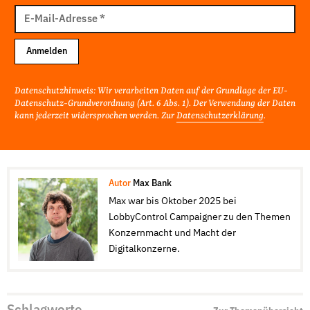
E-
Mail
E-Mail-Adresse
*
Adresse
Anmelden
Datenschutzhinweis: Wir verarbeiten Daten auf der Grundlage der EU-
Datenschutz-Grundverordnung (Art. 6 Abs. 1). Der Verwendung der Daten
kann jederzeit widersprochen werden. Zur
Datenschutzerklärung
.
Autor
Max Bank
Max war bis Oktober 2025 bei
LobbyControl Campaigner zu den Themen
Konzernmacht und Macht der
Digitalkonzerne.