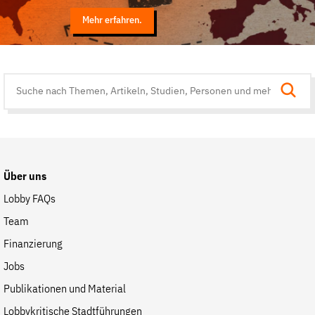
Mehr erfahren.
Suche
auf
der
Website
Über uns
Lobby FAQs
Team
Finanzierung
Jobs
Publikationen und Material
Lobbykritische Stadtführungen