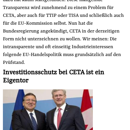
dazu hat kaum stattgefunden. Diese mangelnde
der
Transparenz wird zunehmend zu einem Problem für
Folge Uns
Website
Facebook
Mastodon
Bluesky
Instagram
Youtube
LinkedIn
Feed
Newslette
CETA, aber auch für TTIP oder TISA und schließlich auch
für die EU-Kommission selbst. Nun hat die
Bundesregierung angekündigt, CETA in der derzeitigen
Form nicht unterzeichnen zu wollen. Wir meinen: Die
intransparente und oft einseitig Industrieinteressen
folgende EU-Handelspolitik muss grundsätzlich auf den
Prüfstand.
Investitionsschutz bei CETA ist ein
Eigentor