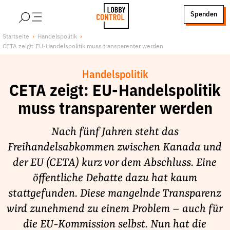
alt springen
Spenden
LobbyControl
Über uns
Startseite
Handelspolitik
CETA zeigt: EU-Handelspolitik muss transparenter werden
StartSeite
Lobby FAQs
Team
Handelspolitik
Finanzierung
CETA zeigt: EU-Handelspolitik
Jobs
muss transparenter werden
Publikationen und Material
Nach fünf Jahren steht das
Lobbykritische Stadtführungen
Freihandelsabkommen zwischen Kanada und
Unsere Schwerpunkte
der EU (CETA) kurz vor dem Abschluss. Eine
Lobbykontrolle und Regeln
öffentliche Debatte dazu hat kaum
Lobbyismus und Klima
stattgefunden. Diese mangelnde Transparenz
Macht der Digitalkonzerne
wird zunehmend zu einem Problem – auch für
Spenden & Fördern
die EU-Kommission selbst. Nun hat die