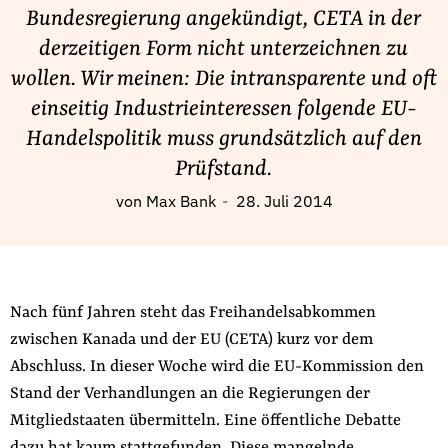
Fördermitglied werden
Bundesregierung angekündigt, CETA in der
Jetzt Spenden
derzeitigen Form nicht unterzeichnen zu
Geschenkspende
wollen. Wir meinen: Die intransparente und oft
Bußgelder und Geldauflagen
einseitig Industrieinteressen folgende EU-
Handelspolitik muss grundsätzlich auf den
Projektspende
Prüfstand.
Testamentsspende
Presse
von
Max Bank
28. Juli 2014
Newsletter
Appelle unterzeichnen
Kontakt
Nach fünf Jahren steht das Freihandelsabkommen
Impressum
zwischen Kanada und der EU (CETA) kurz vor dem
Abschluss. In dieser Woche wird die EU-Kommission den
Stand der Verhandlungen an die Regierungen der
Mitgliedstaaten übermitteln. Eine öffentliche Debatte
Suche
auf