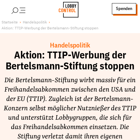
alt springen
Spenden
LobbyControl
Über uns
Startseite
Handelspolitik
Aktion: TTIP-Werbung der Bertelsmann-Stiftung stoppen
StartSeite
Lobby FAQs
Team
Handelspolitik
Finanzierung
Aktion: TTIP-Werbung der
Jobs
Bertelsmann-Stiftung stoppen
Publikationen und Material
Die Bertelsmann-Stiftung wirbt massiv für ein
Lobbykritische Stadtführungen
Freihandelsabkommen zwischen den USA und
Unsere Schwerpunkte
der EU (TTIP). Zugleich ist der Bertelsmann-
Lobbykontrolle und Regeln
Konzern selbst möglicher Nutznießer des TTIP
Lobbyismus und Klima
und unterstützt Lobbygruppen, die sich für
Macht der Digitalkonzerne
das Freihandelsabkommen einsetzen. Die
Spenden & Fördern
Stiftung verletzt damit ihren eigenen