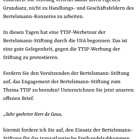
einsetzen. Die Stiftung verletzt damit ihren eigenen
der
Grundsatz, nicht zu Handlungs- und Geschäftsfeldern des
Folge Uns
Website
Facebook
Mastodon
Bluesky
Instagram
Youtube
LinkedIn
Feed
Newslette
Bertelsmann-Konzerns zu arbeiten.
In diesen Tagen hat eine TTIP-Werbetour der
Bertelsmann-Stiftung durch die USA begonnen. Das ist
eine gute Gelegenheit, gegen die TTIP-Werbung der
Stiftung zu protestieren.
Fordern Sie den Vorsitzenden der Bertelsmann-Stiftung
auf, das Engagement der Bertelsmann-Stiftung zum
Thema TTIP zu beenden! Unterzeichnen Sie jetzt unseren
offenen Brief.
„Sehr geehrter Herr de Geus,
hiermit fordere ich Sie auf, den Einsatz der Bertelsmann-
Stiftung für das transatlantische Freihandelsabkommen