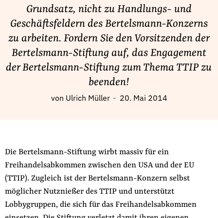
Fördermitglied werden
Grundsatz, nicht zu Handlungs- und
Jetzt Spenden
Geschäftsfeldern des Bertelsmann-Konzerns
Geschenkspende
zu arbeiten. Fordern Sie den Vorsitzenden der
Bußgelder und Geldauflagen
Bertelsmann-Stiftung auf, das Engagement
der Bertelsmann-Stiftung zum Thema TTIP zu
Projektspende
beenden!
Testamentsspende
Presse
von
Ulrich Müller
20. Mai 2014
Newsletter
Appelle unterzeichnen
Kontakt
Die Bertelsmann-Stiftung wirbt massiv für ein
Impressum
Freihandelsabkommen zwischen den USA und der EU
(TTIP). Zugleich ist der Bertelsmann-Konzern selbst
möglicher Nutznießer des TTIP und unterstützt
Lobbygruppen, die sich für das Freihandelsabkommen
Suche
auf