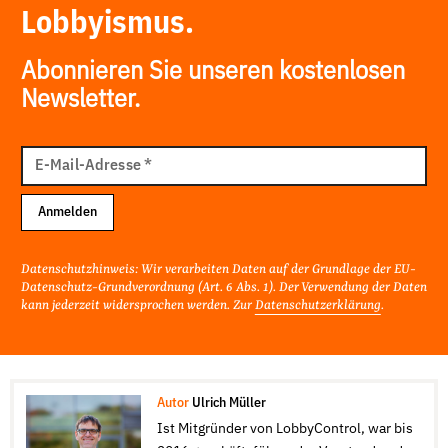
Lobbyismus.
Abonnieren Sie unseren kostenlosen
Newsletter.
E-
Mail
E-Mail-Adresse
*
Adresse
Anmelden
Datenschutzhinweis: Wir verarbeiten Daten auf der Grundlage der EU-
Datenschutz-Grundverordnung (Art. 6 Abs. 1). Der Verwendung der Daten
kann jederzeit widersprochen werden. Zur
Datenschutzerklärung
.
Autor
Ulrich Müller
Ist Mitgründer von LobbyControl, war bis