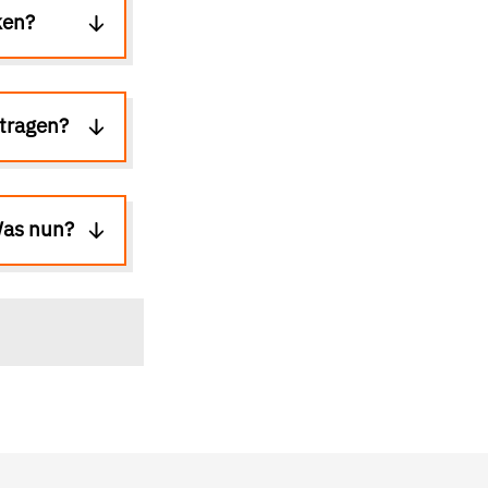
ken?
tragen?
Was nun?
r