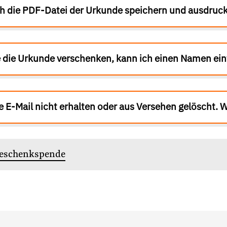
ch die PDF-Datei der Urkunde speichern und ausdruc
 die Urkunde verschenken, kann ich einen Namen ein
e E-Mail nicht erhalten oder aus Versehen gelöscht. 
ht
#Aus der Lobbywelt
#Lobbyismus und Klima
Geschenkspende
Folge Uns
Facebook
Mastodon
Bluesky
Instagram
Youtube
LinkedIn
Feed
Newslette