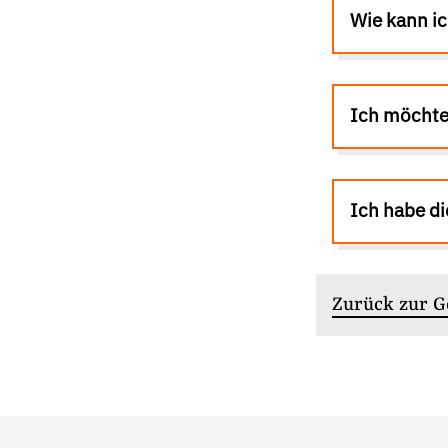
Presse
Wie kann i
Newsletter
Appelle unterzeichnen
Kontakt
Ich möchte
Impressum
Ich habe di
Suche
auf
#Lobbyismus an Schulen
#Konzernmac
der
Zurück zur 
Website