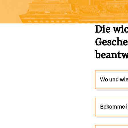
Lobbykontrolle und Regeln
Lobbyismus und Klima
Macht der Digitalkonzerne
Die wi
Gesche
Spenden & Fördern
beantw
Fördermitglied werden
Jetzt Spenden
Geschenkspende
Wo und wie
Bußgelder und Geldauflagen
Projektspende
Testamentsspende
Bekomme ic