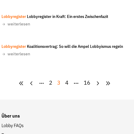
Lobbyregister
Lobbyregister in Kraft: Ein erstes Zwischenfazit
weiterlesen
Christian Mang/LobbyControl
-
CC-BY-NC-ND 4.0
Lobbyregister
Koalitionsvertrag: So will die Ampel Lobbyismus regeln
weiterlesen
2
3
4
16
Über uns
Lobby FAQs