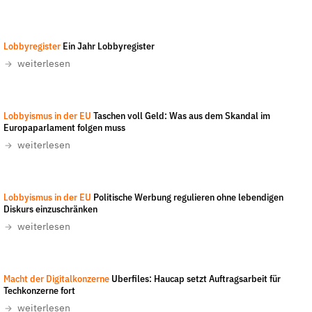
Fördermitglied werden
Jetzt Spenden
Lobbyregister
Ein Jahr Lobbyregister
Geschenkspende
weiterlesen
Bußgelder und Geldauflagen
Projektspende
euranet_plus
-
CC-BY-SA 2.0
Lobbyismus in der EU
Testamentsspende
Taschen voll Geld: Was aus dem Skandal im
Europaparlament folgen muss
Presse
weiterlesen
Newsletter
Appelle unterzeichnen
LobbyControl
-
All rights reserved
Lobbyismus in der EU
Politische Werbung regulieren ohne lebendigen
Kontakt
Diskurs einzuschränken
weiterlesen
Impressum
Susanne Schmidt-Dominé
-
Macht der Digitalkonzerne
Uberfiles: Haucap setzt Auftragsarbeit für
Techkonzerne fort
Suche
weiterlesen
auf