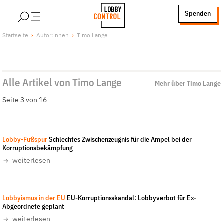
alt springen
Spenden
LobbyControl
Über uns
Startseite
Autor:innen
Timo Lange
StartSeite
Lobby FAQs
Team
Alle Artikel von Timo Lange
Finanzierung
Mehr über Timo Lange
Jobs
Seite 3 von 16
Publikationen und Material
Lobbykritische Stadtführungen
LobbyControl
-
CC-BY-NC-ND 4.0
Lobby-Fußspur
Schlechtes Zwischenzeugnis für die Ampel bei der
Unsere Schwerpunkte
Korruptionsbekämpfung
weiterlesen
Lobbykontrolle und Regeln
Lobbyismus und Klima
European Parliament
-
CC-BY 2.0
Macht der Digitalkonzerne
Lobbyismus in der EU
EU-Korruptionsskandal: Lobbyverbot für Ex-
Abgeordnete geplant
Spenden & Fördern
weiterlesen