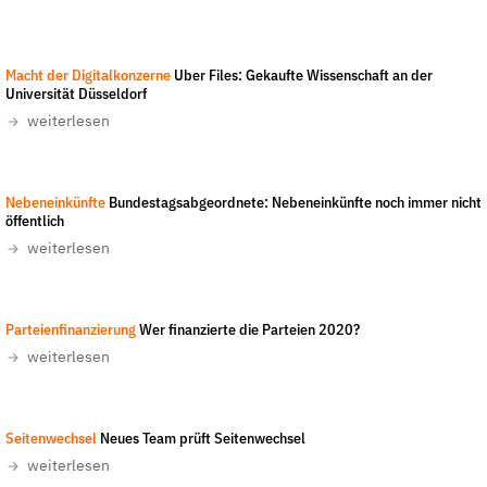
der
Folge Uns
Website
Facebook
Mastodon
Bluesky
Instagram
Youtube
LinkedIn
Feed
Newslette
Susanne Schmidt-Dominé
-
Macht der Digitalkonzerne
Uber Files: Gekaufte Wissenschaft an der
Universität Düsseldorf
weiterlesen
Jakob Huber/Campact
-
All rights reserved
Nebeneinkünfte
Bundestagsabgeordnete: Nebeneinkünfte noch immer nicht
öffentlich
weiterlesen
Parteienfinanzierung
Wer finanzierte die Parteien 2020?
weiterlesen
Wikimedia Commons, Heinrich Böll Stiftung
-
CC-BY-SA 3.0
Seitenwechsel
Neues Team prüft Seitenwechsel
weiterlesen