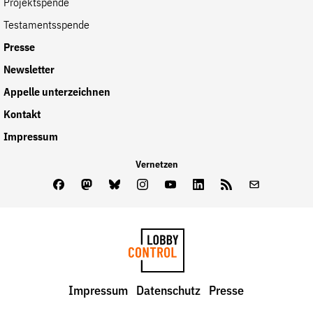
Projektspende
Testamentsspende
Presse
Newsletter
Appelle unterzeichnen
Kontakt
Impressum
Vernetzen
Facebook
Mastodon
Bluesky
Instagram
Youtube
LinkedIn
Feed
Newslette
LobbyControl
Impressum
Datenschutz
Presse
StartSeite