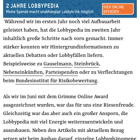
der
Folge Uns
Website
Facebook
Mastodon
Bluesky
Instagram
Youtube
LinkedIn
Feed
Newslette
Während wir im ersten Jahr noch viel Aufbauarbeit
geleistet haben, hat die Lobbypedia im zweiten Jahr
inhaltlich große Schritte nach vorn gemacht. Immer
stärker konnten wir Hintergrundinformationen zu
aktuellen Debatten oder Lobbyfällen liefern.
Beispielsweise zu
Gauselmann
,
Steinbrück
,
Nebeneinkünften
,
Parteispenden
oder zu Verflechtungen
beim
Bundesinstitut für Risikobewertung
.
Als wir im Juni mit dem Grimme Online Award
ausgezeichnet wurden, war das für uns eine Riesenfreude.
Gleichzeitig war das aber auch ein großer Ansporn, die
Lobbypedia mit viel Energie weiterzuentwickeln und
auszubauen. Neben den Artikeln mit aktuellem Bezug
setzen wir beim Ausbau darauf, einzelne Lobbyphänomene