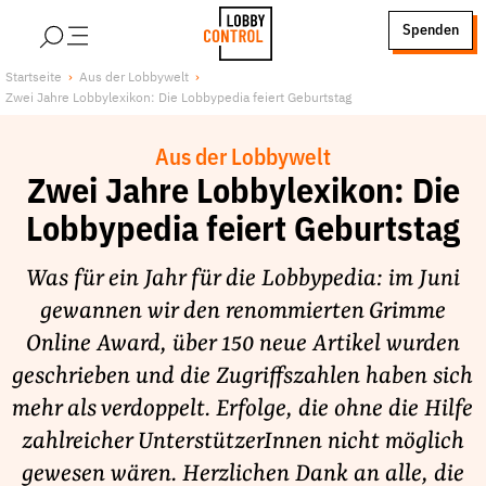
alt springen
Spenden
LobbyControl
Über uns
Startseite
Aus der Lobbywelt
Zwei Jahre Lobbylexikon: Die Lobbypedia feiert Geburtstag
StartSeite
Lobby FAQs
Team
Aus der Lobbywelt
Finanzierung
Zwei Jahre Lobbylexikon: Die
Jobs
Lobbypedia feiert Geburtstag
Publikationen und Material
Was für ein Jahr für die Lobbypedia: im Juni
Lobbykritische Stadtführungen
gewannen wir den renommierten Grimme
Unsere Schwerpunkte
Online Award, über 150 neue Artikel wurden
Lobbykontrolle und Regeln
geschrieben und die Zugriffszahlen haben sich
Lobbyismus und Klima
mehr als verdoppelt. Erfolge, die ohne die Hilfe
Macht der Digitalkonzerne
zahlreicher UnterstützerInnen nicht möglich
Spenden & Fördern
gewesen wären. Herzlichen Dank an alle, die