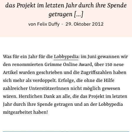
Fördermitglied werden
das Projekt im letzten Jahr durch ihre Spende
Jetzt Spenden
getragen […]
Geschenkspende
von
Felix Duffy
29. Oktober 2012
Bußgelder und Geldauflagen
Projektspende
Testamentsspende
Was für ein Jahr für die
Lobbypedia
: im Juni gewannen wir
Presse
den renommierten Grimme Online Award, über 150 neue
Newsletter
Artikel wurden geschrieben und die Zugriffszahlen haben
Appelle unterzeichnen
sich mehr als verdoppelt. Erfolge, die ohne die Hilfe
Kontakt
zahlreicher UnterstützerInnen nicht möglich gewesen
wären. Herzlichen Dank an alle, die das Projekt im letzten
Impressum
Jahr durch ihre Spende getragen und an der Lobbypedia
mitgearbeitet haben!
Suche
auf