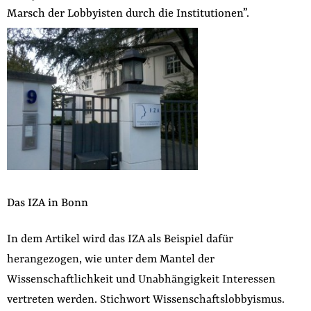
Marsch der Lobbyisten durch die Institutionen”.
der
Folge Uns
Website
Facebook
Mastodon
Bluesky
Instagram
Youtube
LinkedIn
Feed
Newslette
Das IZA in Bonn
In dem Artikel wird das IZA als Beispiel dafür
herangezogen, wie unter dem Mantel der
Wissenschaftlichkeit und Unabhängigkeit Interessen
vertreten werden. Stichwort Wissenschaftslobbyismus.