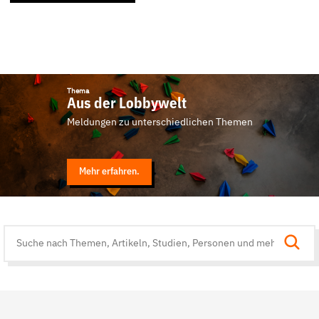
Thema
Aus der Lobbywelt
Meldungen zu unterschiedlichen Themen
Mehr erfahren.
Suche
auf
der
Website