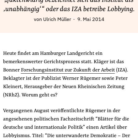
„faktenwidrig bezeichnet sich das Institut als
Fördermitglied werden
‚unabhängig‘“ oder das IZA betreibe Lobbying.
Jetzt Spenden
von
Ulrich Müller
9. Mai 2014
Geschenkspende
Bußgelder und Geldauflagen
Projektspende
Testamentsspende
Heute findet am Hamburger Landgericht ein
bemerkenswerter Gerichtsprozess statt. Kläger ist das
Presse
Bonner
Forschungsinstitut zur Zukunft der Arbeit
(IZA).
Newsletter
Beklagter ist der Publizist Werner Rügemer sowie Peter
Appelle unterzeichnen
Kleinert, Herausgeber der Neuen Rheinischen Zeitung
Kontakt
(NRhZ). Worum geht es?
Impressum
Vergangenen August veröffentlichte Rügemer in der
angesehenen politischen Fachzeitschrift “Blätter für die
deutsche und internationale Politik” einen Artikel über
Suche
Lobbyismus. Titel: “Die unterwanderte Demokratie – Der
auf