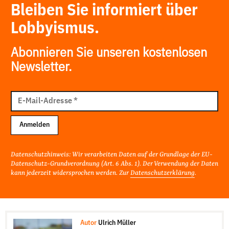
Bleiben Sie informiert über
Lobbyismus.
Abonnieren Sie unseren kostenlosen
Newsletter.
E-
Mail
E-Mail-Adresse
*
Adresse
Anmelden
Datenschutzhinweis: Wir verarbeiten Daten auf der Grundlage der EU-
Datenschutz-Grundverordnung (Art. 6 Abs. 1). Der Verwendung der Daten
kann jederzeit widersprochen werden. Zur
Datenschutzerklärung
.
Autor
Ulrich Müller