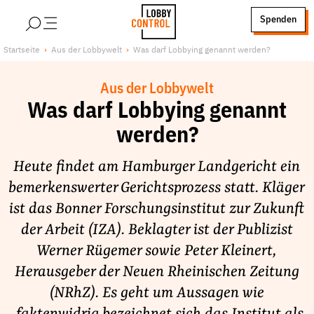
alt springen
Spenden
LobbyControl
Über uns
Startseite
Aus der Lobbywelt
Was darf Lobbying genannt werden?
StartSeite
Lobby FAQs
Aus der Lobbywelt
Team
Was darf Lobbying genannt
Finanzierung
werden?
Jobs
Publikationen und Material
Heute findet am Hamburger Landgericht ein
Lobbykritische Stadtführungen
bemerkenswerter Gerichtsprozess statt. Kläger
ist das Bonner Forschungsinstitut zur Zukunft
Unsere Schwerpunkte
der Arbeit (IZA). Beklagter ist der Publizist
Lobbykontrolle und Regeln
Werner Rügemer sowie Peter Kleinert,
Lobbyismus und Klima
Herausgeber der Neuen Rheinischen Zeitung
Macht der Digitalkonzerne
(NRhZ). Es geht um Aussagen wie
Spenden & Fördern