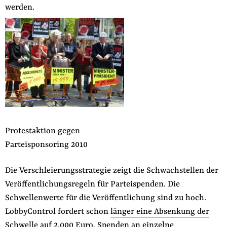
werden.
der
Folge Uns
Website
Facebook
Mastodon
Bluesky
Instagram
Youtube
LinkedIn
Feed
Newslette
Protestaktion gegen
Parteisponsoring 2010
Die Verschleierungsstrategie zeigt die Schwachstellen der
Veröffentlichungsregeln für Parteispenden. Die
Schwellenwerte für die Veröffentlichung sind zu hoch.
LobbyControl fordert schon
länger eine Absenkung der
Schwelle auf 2.000 Euro
. Spenden an einzelne