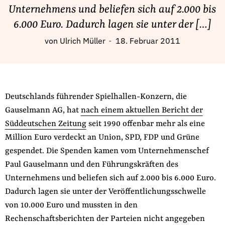
Fördermitglied werden
Unternehmens und beliefen sich auf 2.000 bis
Jetzt Spenden
6.000 Euro. Dadurch lagen sie unter der […]
Geschenkspende
von
Ulrich Müller
18. Februar 2011
Bußgelder und Geldauflagen
Projektspende
Testamentsspende
Deutschlands führender Spielhallen-Konzern, die
Presse
Gauselmann AG, hat
nach einem aktuellen Bericht der
Newsletter
Süddeutschen Zeitung
seit 1990 offenbar mehr als eine
Appelle unterzeichnen
Million Euro verdeckt an Union, SPD, FDP und Grüne
Kontakt
gespendet. Die Spenden kamen vom Unternehmenschef
Paul Gauselmann und den Führungskräften des
Impressum
Unternehmens und beliefen sich auf 2.000 bis 6.000 Euro.
Dadurch lagen sie unter der Veröffentlichungsschwelle
von 10.000 Euro und mussten in den
Suche
Rechenschaftsberichten der Parteien nicht angegeben
auf