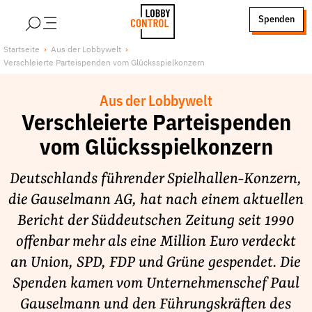
alt springen
Spenden
LobbyControl
Über uns
Startseite
Aus der Lobbywelt
Verschleierte Parteispenden vom Glücksspielkonzern
StartSeite
Lobby FAQs
Team
Aus der Lobbywelt
Finanzierung
Verschleierte Parteispenden
Jobs
vom Glücksspielkonzern
Publikationen und Material
Deutschlands führender Spielhallen-Konzern,
Lobbykritische Stadtführungen
die Gauselmann AG, hat nach einem aktuellen
Unsere Schwerpunkte
Bericht der Süddeutschen Zeitung seit 1990
Lobbykontrolle und Regeln
offenbar mehr als eine Million Euro verdeckt
Lobbyismus und Klima
an Union, SPD, FDP und Grüne gespendet. Die
Macht der Digitalkonzerne
Spenden kamen vom Unternehmenschef Paul
Spenden & Fördern
Gauselmann und den Führungskräften des