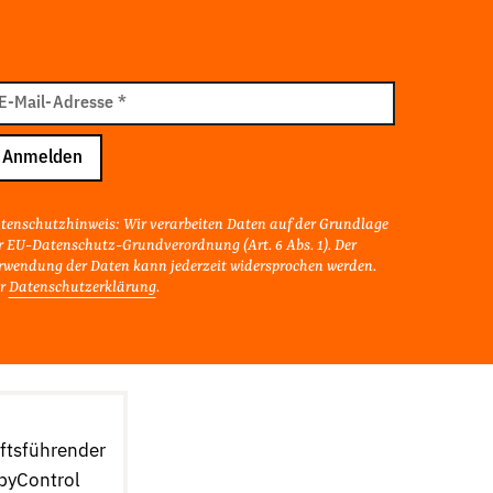
il
E-Mail-Adresse
*
resse
Anmelden
tenschutzhinweis: Wir verarbeiten Daten auf der Grundlage
r EU-Datenschutz-Grundverordnung (Art. 6 Abs. 1). Der
rwendung der Daten kann jederzeit widersprochen werden.
r
Datenschutzerklärung
.
äftsführender
byControl