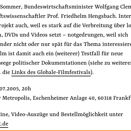
 Sommer, Bundeswirtschaftsminister Wolfgang Cle
ftswissenschaftler Prof. Friedhelm Hengsbach. Inte
rojekt auch, weil es stark auf die Verbreitung über l
, DVDs und Videos setzt – notgedrungen, weil sich
nder nicht oder nur spät für das Thema interessier
ilm ist damit auch ein (weiterer) Testfall für neue
wege politischer Dokumentationen (siehe zu weitere
. die
Links des Globale-Filmfestivals
).
#Lobbyismus an Schulen
#Handelspolitik
07.2005, 20h
r Metropolis, Eschenheimer Anlage 40, 60318 Frankf
Folge Uns
Facebook
Mastodon
Bluesky
Instagram
Youtube
LinkedIn
Feed
Newslette
ine, Video-Auszüge und Bestellmöglichkeit unter
.de