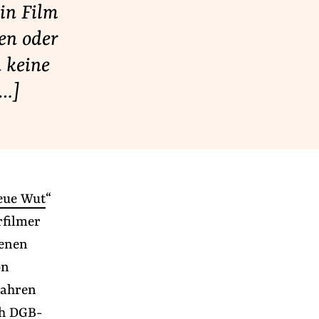
in Film
en oder
 keine
[…]
eue Wut
“
rfilmer
genen
on
Jahren
ch DGB-