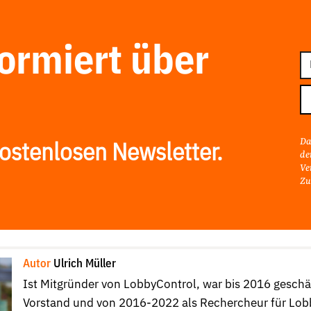
formiert über
E-
Ma
Ad
Da
ostenlosen Newsletter.
de
Ve
Zu
Autor
Ulrich Müller
Ist Mitgründer von LobbyControl, war bis 2016 gesch
Vorstand und von 2016-2022 als Rechercheur für Lob