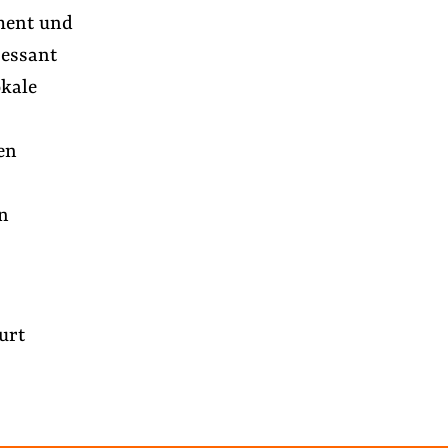
ment und
ressant
okale
en
n
urt
r