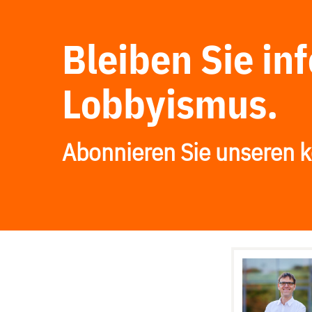
Bleiben Sie in
Lobbyismus.
Abonnieren Sie unseren k