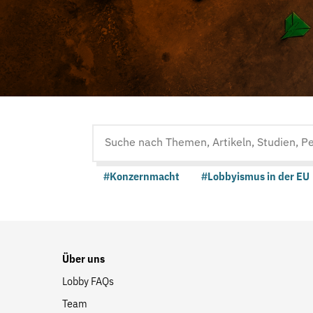
Suche
auf
#Konzernmacht
#Lobbyismus in der EU
der
Website
Über uns
Lobby FAQs
Team