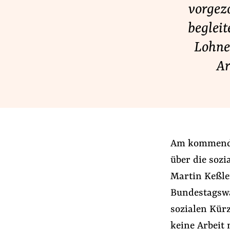
vorgez
Lobbykontrolle und Regeln
Lobbyismus und Klima
beglei
Macht der Digitalkonzerne
Lohne
Ar
Spenden & Fördern
Fördermitglied werden
Jetzt Spenden
Geschenkspende
Am kommenden 
Bußgelder und Geldauflagen
über die sozi
Projektspende
Martin Keßle
Testamentsspende
Bundestagswa
sozialen Kür
keine Arbeit