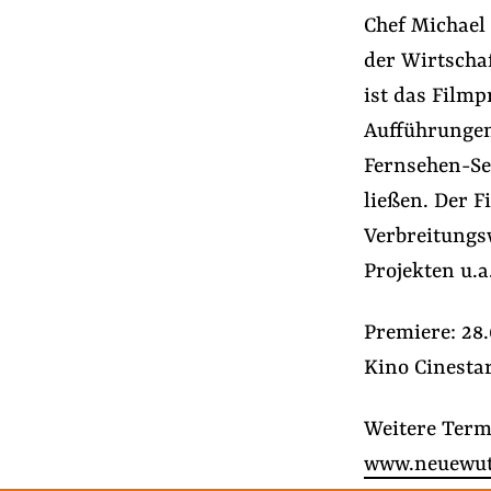
Presse
Chef Michael
Newsletter
der Wirtscha
Appelle unterzeichnen
ist das Filmp
Kontakt
Aufführungen
Impressum
Fernsehen-Se
ließen. Der F
Verbreitungs
Suche
Projekten u.a
auf
#Konzernmacht
#Lobbyismus in der EU
der
Premiere: 28.
Website
Kino Cinesta
Weitere Term
www.neuewut