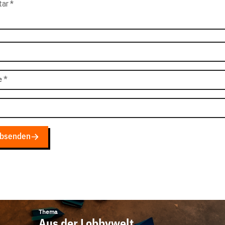
tar
*
e
*
bsenden
Thema
Aus der Lobbywelt