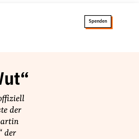
Spenden
Wut“
fiziell
te der
artin
“ der