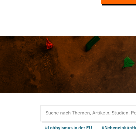
Suche
auf
#Lobbyismus in der EU
#Nebeneinkünft
der