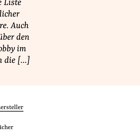
 Liste
licher
ere. Auch
über den
obby im
 die […]
ersteller
icher