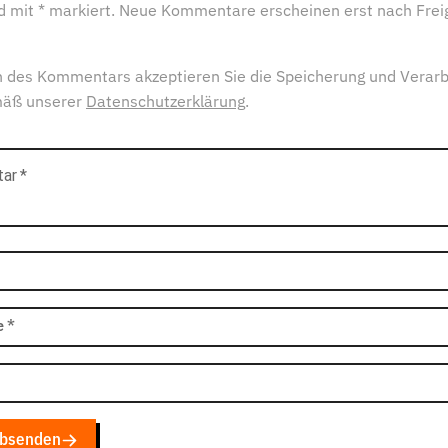
ind mit * markiert. Neue Kommentare erscheinen erst nach Frei
 des Kommentars akzeptieren Sie die Speicherung und Verarb
mäß unserer
Datenschutzerklärung
.
tar
*
e
*
bsenden