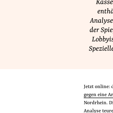
Kasse
Lobbykontrolle und Regeln
enthä
Lobbyismus und Klima
Analyse 
Macht der Digitalkonzerne
der Spi
Lobbyi
Spenden & Fördern
Speziel
Fördermitglied werden
Jetzt Spenden
Geschenkspende
Bußgelder und Geldauflagen
Projektspende
Jetzt online:
Testamentsspende
gegen eine Ar
Nordrhein. Di
Analyse teure