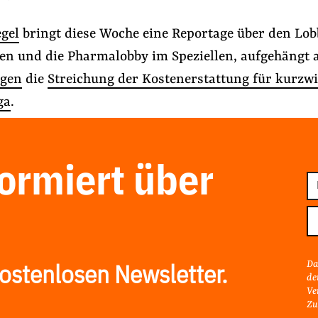
egel
bringt diese Woche eine Reportage über den Lo
en und die Pharmalobby im Speziellen, aufgehängt 
gen
die
Streichung der Kostenerstattung für kurzw
ga
.
formiert über
E-
Ma
e
#Lobbyismus an Schulen
#Lobby-Fußspur
Ad
Folge Uns
Facebook
Mastodon
Bluesky
Instagram
Youtube
LinkedIn
Feed
Newslette
Da
ostenlosen Newsletter.
de
Ve
Zu