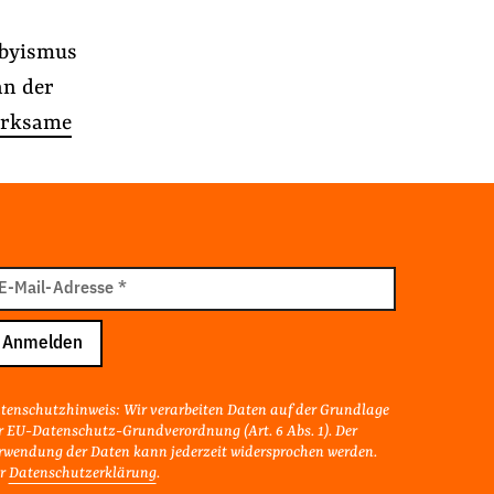
bbyismus
an der
irksame
il
E-Mail-Adresse
*
resse
Anmelden
r
tenschutzhinweis: Wir verarbeiten Daten auf der Grundlage
r EU-Datenschutz-Grundverordnung (Art. 6 Abs. 1). Der
rwendung der Daten kann jederzeit widersprochen werden.
r
Datenschutzerklärung
.