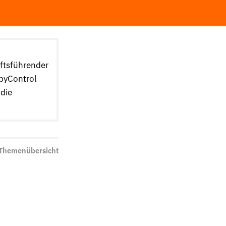
äftsführender
byControl
 die
 Themenübersicht