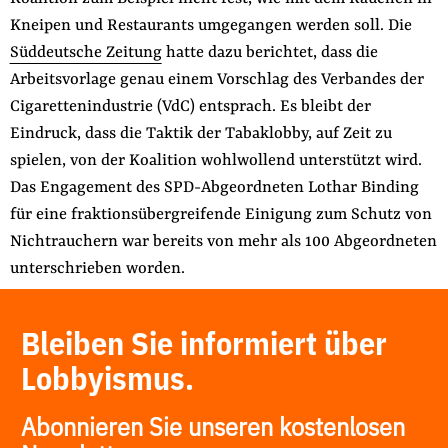
der
Kneipen und Restaurants umgegangen werden soll. Die
Folge Uns
Website
Facebook
Mastodon
Bluesky
Instagram
Youtube
LinkedIn
Feed
Newslette
Süddeutsche Zeitung
hatte dazu berichtet, dass die
Arbeitsvorlage genau einem Vorschlag des Verbandes der
Cigarettenindustrie (VdC) entsprach. Es bleibt der
Eindruck, dass die Taktik der Tabaklobby, auf Zeit zu
spielen, von der Koalition wohlwollend unterstützt wird.
Das Engagement des SPD-Abgeordneten Lothar Binding
für eine fraktionsübergreifende Einigung zum Schutz von
Nichtrauchern war bereits von mehr als 100 Abgeordneten
unterschrieben worden.
Bleiben Sie informiert über
Lobbyismus.
Abonnieren Sie unseren kostenlosen