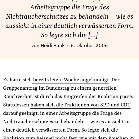
Fördermitglied werden
Arbeitsgruppe die Frage des
Jetzt Spenden
Nichtraucherschutzes zu behandeln – wie es
Geschenkspende
aussieht in einer deutlich verwässerten Form.
Bußgelder und Geldauflagen
So legte sich die […]
Projektspende
von
Heidi Bank
6. Oktober 2006
Testamentsspende
Presse
Newsletter
Es hatte sich
bereits letzte Woche angekündigt
. Der
Appelle unterzeichnen
Gruppenantrag im Bundestag zu einem generellen
Kontakt
Rauchverbot ist durch das Eingreifen der Koalition passé.
Impressum
Stattdessen
haben sich die Fraktionen von SPD und CDU
darauf geeinigt, in einer Arbeitsgruppe die Frage des
Nichtraucherschutzes zu behandeln
– wie es aussieht in
einer deutlich verwässerten Form. So legte sich die
Suche
auf
Koalition zum Beispiel nicht fest, wie mit dem Rauchen in