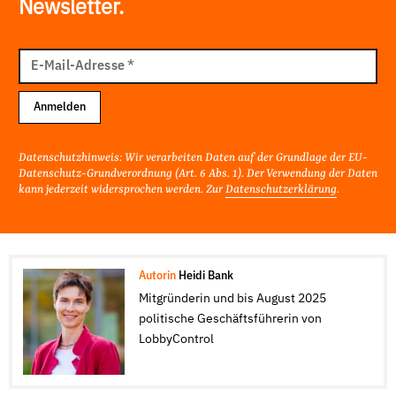
Newsletter.
E-
Mail
E-Mail-Adresse
*
Adresse
Anmelden
Datenschutzhinweis: Wir verarbeiten Daten auf der Grundlage der EU-
Datenschutz-Grundverordnung (Art. 6 Abs. 1). Der Verwendung der Daten
kann jederzeit widersprochen werden. Zur
Datenschutzerklärung
.
Autorin
Heidi Bank
Mitgründerin und bis August 2025
politische Geschäftsführerin von
LobbyControl