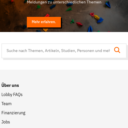
Meldungen zu unterschiedlichen Themen
Mehr erfahren.
Suche
auf
der
Website
Über uns
Lobby FAQs
Team
Finanzierung
Jobs