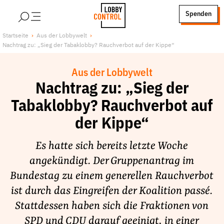
alt springen
Spenden
LobbyControl
Über uns
Startseite
Aus der Lobbywelt
Nachtrag zu: „Sieg der Tabaklobby? Rauchverbot auf der Kippe“
StartSeite
Lobby FAQs
Team
Aus der Lobbywelt
Finanzierung
Nachtrag zu: „Sieg der
Jobs
Tabaklobby? Rauchverbot auf
Publikationen und Material
der Kippe“
Lobbykritische Stadtführungen
Es hatte sich bereits letzte Woche
Unsere Schwerpunkte
angekündigt. Der Gruppenantrag im
Lobbykontrolle und Regeln
Bundestag zu einem generellen Rauchverbot
Lobbyismus und Klima
ist durch das Eingreifen der Koalition passé.
Macht der Digitalkonzerne
Stattdessen haben sich die Fraktionen von
Spenden & Fördern
SPD und CDU darauf geeinigt, in einer