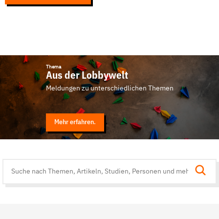
Thema
Aus der Lobbywelt
Meldungen zu unterschiedlichen Themen
Mehr erfahren.
Suche
auf
der
Website