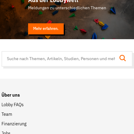
Aus der Lobbywelt
Meldungen zu unterschiedlichen Themen
Mehr erfahren.
Suche
auf
der
Website
Über uns
Lobby FAQs
Team
Finanzierung
Jobs