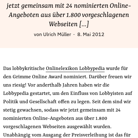
Fördermitglied werden
jetzt gemeinsam mit 24 nominierten Online-
Jetzt Spenden
Angeboten aus über 1.800 vorgeschlagenen
Geschenkspende
Webseiten […]
Bußgelder und Geldauflagen
von
Ulrich Müller
8. Mai 2012
Projektspende
Testamentsspende
Presse
Das lobbykritische
Onlinelexikon Lobbypedia
wurde für
Newsletter
den Grimme Online Award nominiert. Darüber freuen wir
Appelle unterzeichnen
uns riesig! Vor anderthalb Jahren haben wir die
Kontakt
Lobbypedia gestartet, um den Einfluss von Lobbyisten auf
Impressum
Politik und Gesellschaft offen zu legen. Seit dem sind wir
stetig gewachsen, sodass wir jetzt gemeinsam mit 24
nominierten Online-Angeboten aus über 1.800
vorgeschlagenen Webseiten ausgewählt wurden.
Suche
Unabhängig vom Ausgang der Preisverleihung ist das für
auf