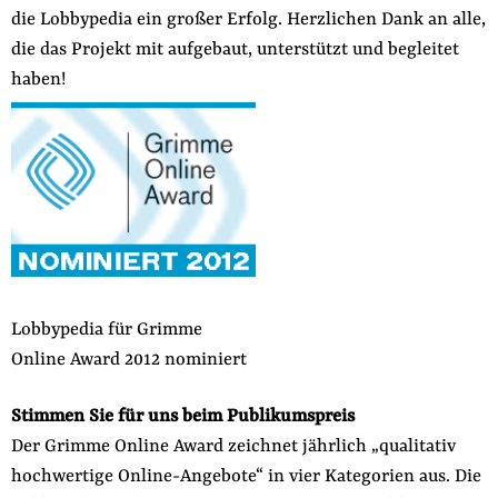
die Lobbypedia ein großer Erfolg. Herzlichen Dank an alle,
der
Folge Uns
die das Projekt mit aufgebaut, unterstützt und begleitet
Website
Facebook
Mastodon
Bluesky
Instagram
Youtube
LinkedIn
Feed
Newslette
haben!
Lobbypedia für Grimme
Online Award 2012 nominiert
Stimmen Sie für uns beim Publikumspreis
Der Grimme Online Award zeichnet jährlich „qualitativ
hochwertige Online-Angebote“ in vier Kategorien aus. Die