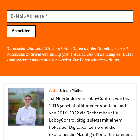
E-
Mail
E-Mail-Adresse
*
Adresse
Anmelden
Datenschutzhinweis: Wir verarbeiten Daten auf der Grundlage der EU-
Datenschutz-Grundverordnung (Art. 6 Abs. 1). Der Verwendung der Daten
kann jederzeit widersprochen werden. Zur
Datenschutzerklärung
.
Autor
Ulrich Müller
Ist Mitgründer von LobbyControl, war bis
2016 geschäftsführender Vorstand und
von 2016-2022 als Rechercheur für
LobbyControl tätig, zuletzt mit einem
Fokus auf Digitalkonzerne und die
ökonomische Macht großer Unternehmen.