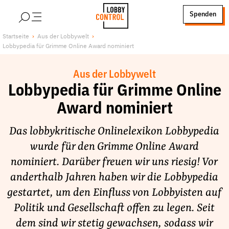
alt springen
Spenden
LobbyControl
Über uns
Startseite
Aus der Lobbywelt
Lobbypedia für Grimme Online Award nominiert
StartSeite
Lobby FAQs
Team
Aus der Lobbywelt
Finanzierung
Lobbypedia für Grimme Online
Jobs
Award nominiert
Publikationen und Material
Das lobbykritische Onlinelexikon Lobbypedia
Lobbykritische Stadtführungen
wurde für den Grimme Online Award
Unsere Schwerpunkte
nominiert. Darüber freuen wir uns riesig! Vor
Lobbykontrolle und Regeln
anderthalb Jahren haben wir die Lobbypedia
Lobbyismus und Klima
gestartet, um den Einfluss von Lobbyisten auf
Macht der Digitalkonzerne
Politik und Gesellschaft offen zu legen. Seit
Spenden & Fördern
dem sind wir stetig gewachsen, sodass wir