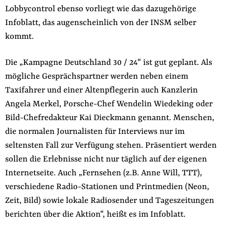
Lobbycontrol ebenso vorliegt wie das dazugehörige
der
Folge Uns
Infoblatt, das augenscheinlich von der INSM selber
Website
Facebook
Mastodon
Bluesky
Instagram
Youtube
LinkedIn
Feed
Newslette
kommt.
Die „Kampagne Deutschland 30 / 24“ ist gut geplant. Als
mögliche Gesprächspartner werden neben einem
Taxifahrer und einer Altenpflegerin auch Kanzlerin
Angela Merkel, Porsche-Chef Wendelin Wiedeking oder
Bild-Chefredakteur Kai Dieckmann genannt. Menschen,
die normalen Journalisten für Interviews nur im
seltensten Fall zur Verfügung stehen. Präsentiert werden
sollen die Erlebnisse nicht nur täglich auf der eigenen
Internetseite. Auch „Fernsehen (z.B. Anne Will, TTT),
verschiedene Radio-Stationen und Printmedien (Neon,
Zeit, Bild) sowie lokale Radiosender und Tageszeitungen
berichten über die Aktion“, heißt es im Infoblatt.