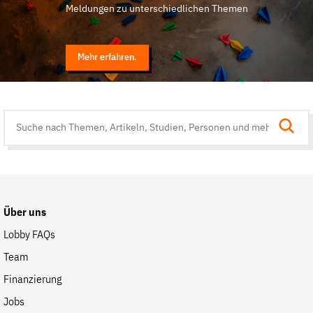
Meldungen zu unterschiedlichen Themen
Mehr erfahren.
Suche
auf
der
Website
Über uns
Lobby FAQs
Team
Finanzierung
Jobs