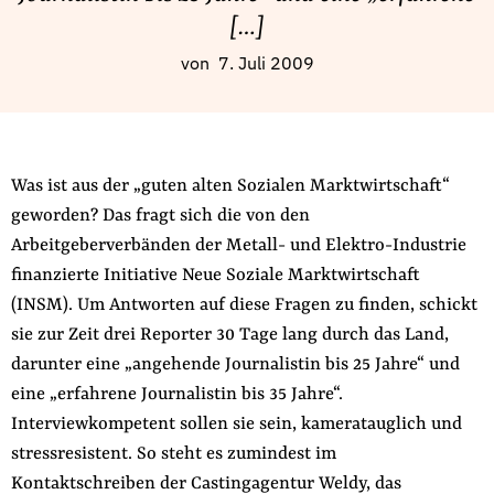
Fördermitglied werden
[…]
Jetzt Spenden
von
7. Juli 2009
Geschenkspende
Bußgelder und Geldauflagen
Projektspende
Was ist aus der „guten alten Sozialen Marktwirtschaft“
Testamentsspende
geworden? Das fragt sich die von den
Presse
Arbeitgeberverbänden der Metall- und Elektro-Industrie
Newsletter
finanzierte Initiative Neue Soziale Marktwirtschaft
Appelle unterzeichnen
(INSM). Um Antworten auf diese Fragen zu finden, schickt
Kontakt
sie zur Zeit drei Reporter 30 Tage lang durch das Land,
Impressum
darunter eine „angehende Journalistin bis 25 Jahre“ und
eine „erfahrene Journalistin bis 35 Jahre“.
Interviewkompetent sollen sie sein, kameratauglich und
stressresistent. So steht es zumindest im
Suche
Kontaktschreiben der Castingagentur Weldy, das
auf