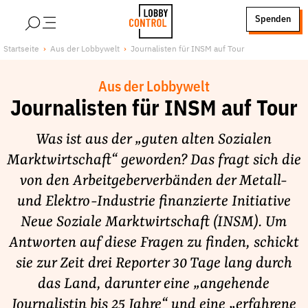
alt springen
Spenden
LobbyControl
Über uns
Startseite
Aus der Lobbywelt
Journalisten für INSM auf Tour
StartSeite
Lobby FAQs
Aus der Lobbywelt
Team
Journalisten für INSM auf Tour
Finanzierung
Was ist aus der „guten alten Sozialen
Jobs
Marktwirtschaft“ geworden? Das fragt sich die
Publikationen und Material
von den Arbeitgeberverbänden der Metall-
Lobbykritische Stadtführungen
und Elektro-Industrie finanzierte Initiative
Unsere Schwerpunkte
Neue Soziale Marktwirtschaft (INSM). Um
Lobbykontrolle und Regeln
Antworten auf diese Fragen zu finden, schickt
Lobbyismus und Klima
sie zur Zeit drei Reporter 30 Tage lang durch
Macht der Digitalkonzerne
das Land, darunter eine „angehende
Spenden & Fördern
Journalistin bis 25 Jahre“ und eine „erfahrene