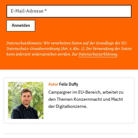
E-
Mail
E-Mail-Adresse
*
Adresse
Anmelden
Datenschutzhinweis: Wir verarbeiten Daten auf der Grundlage der EU-
Datenschutz-Grundverordnung (Art. 6 Abs. 1). Der Verwendung der Daten
kann jederzeit widersprochen werden. Zur
Datenschutzerklärung
.
Autor
Felix Duffy
Campaigner im EU-Bereich, arbeitet zu
den Themen Konzernmacht und Macht
der Digitalkonzerne.