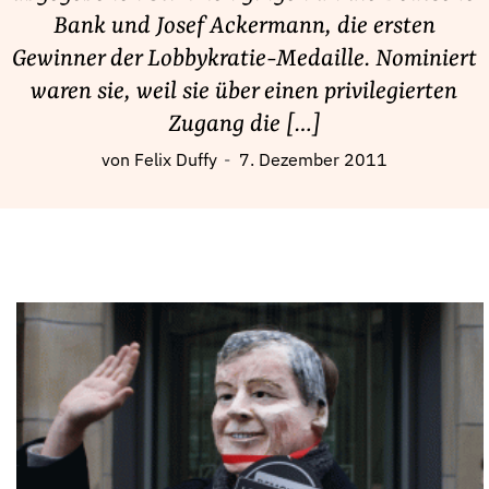
Fördermitglied werden
Bank und Josef Ackermann, die ersten
Jetzt Spenden
Gewinner der Lobbykratie-Medaille. Nominiert
Geschenkspende
waren sie, weil sie über einen privilegierten
Bußgelder und Geldauflagen
Zugang die […]
Projektspende
von
Felix Duffy
7. Dezember 2011
Testamentsspende
Presse
Newsletter
Appelle unterzeichnen
Kontakt
Impressum
Suche
auf