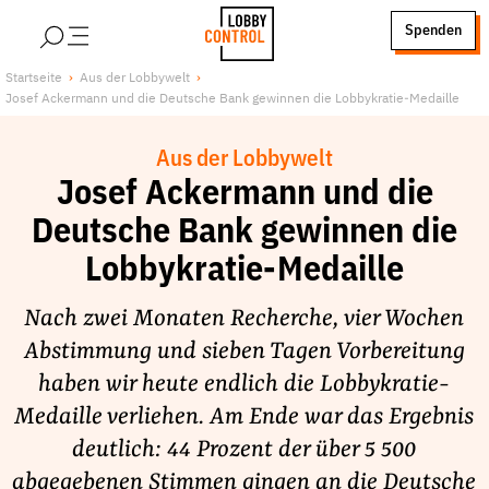
alt springen
Spenden
LobbyControl
Über uns
Startseite
Aus der Lobbywelt
Josef Ackermann und die Deutsche Bank gewinnen die Lobbykratie-Medaille
StartSeite
Lobby FAQs
Team
Aus der Lobbywelt
Finanzierung
Josef Ackermann und die
Jobs
Deutsche Bank gewinnen die
Publikationen und Material
Lobbykratie-Medaille
Lobbykritische Stadtführungen
Nach zwei Monaten Recherche, vier Wochen
Unsere Schwerpunkte
Abstimmung und sieben Tagen Vorbereitung
Lobbykontrolle und Regeln
haben wir heute endlich die Lobbykratie-
Lobbyismus und Klima
Medaille verliehen. Am Ende war das Ergebnis
Macht der Digitalkonzerne
deutlich: 44 Prozent der über 5 500
Spenden & Fördern
abgegebenen Stimmen gingen an die Deutsche