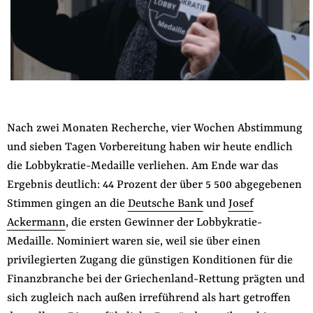
der
Folge Uns
Website
Facebook
Mastodon
Bluesky
Instagram
Youtube
LinkedIn
Feed
Newslette
Nach zwei Monaten Recherche, vier Wochen Abstimmung
und sieben Tagen Vorbereitung haben wir heute endlich
die Lobbykratie-Medaille verliehen. Am Ende war das
Ergebnis deutlich: 44 Prozent der über 5 500 abgegebenen
Stimmen gingen an die
Deutsche Bank
und
Josef
Ackermann
, die ersten Gewinner der Lobbykratie-
Medaille. Nominiert waren sie, weil sie über einen
privilegierten Zugang die günstigen Konditionen für die
Finanzbranche bei der Griechenland-Rettung prägten und
sich zugleich nach außen irreführend als hart getroffen