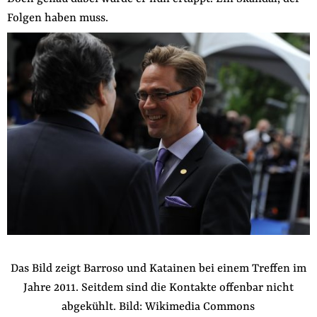
der
Folgen haben muss.
Folge Uns
Website
Facebook
Mastodon
Bluesky
Instagram
Youtube
LinkedIn
Feed
Newslette
Das Bild zeigt Barroso und Katainen bei einem Treffen im
Jahre 2011. Seitdem sind die Kontakte offenbar nicht
abgekühlt. Bild: Wikimedia Commons