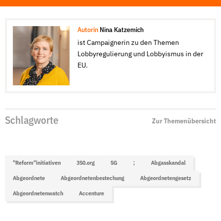
Autorin
Nina Katzemich
ist Campaignerin zu den Themen
Lobbyregulierung und Lobbyismus in der
EU.
Schlagworte
Zur Themenübersicht
"Reform"initiativen
350.org
5G
;
Abgasskandal
Abgeordnete
Abgeordnetenbestechung
Abgeordnetengesetz
Abgeordnetenwatch
Accenture