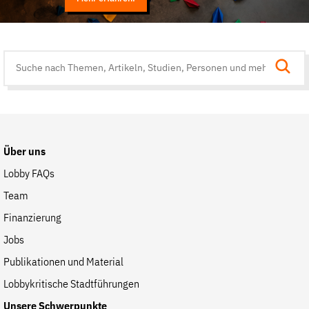
Suche
auf
der
Website
Über uns
Lobby FAQs
Team
Finanzierung
Jobs
Publikationen und Material
Lobbykritische Stadtführungen
Unsere Schwerpunkte