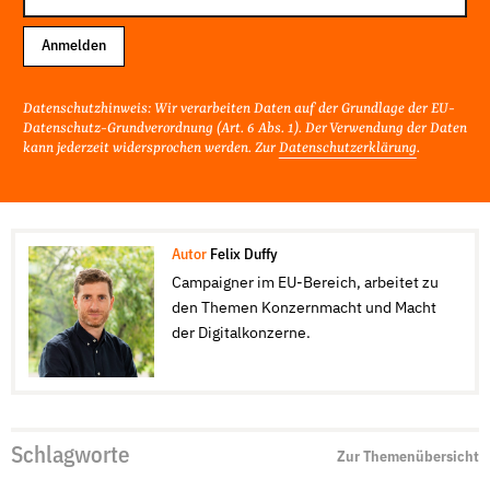
Adresse
Anmelden
Datenschutzhinweis: Wir verarbeiten Daten auf der Grundlage der EU-
Datenschutz-Grundverordnung (Art. 6 Abs. 1). Der Verwendung der Daten
kann jederzeit widersprochen werden. Zur
Datenschutzerklärung
.
Autor
Felix Duffy
Campaigner im EU-Bereich, arbeitet zu
den Themen Konzernmacht und Macht
der Digitalkonzerne.
Schlagworte
Zur Themenübersicht