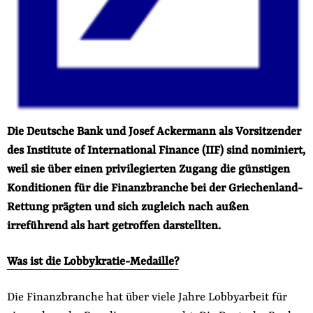
der
Folge Uns
Website
Facebook
Mastodon
Bluesky
Instagram
Youtube
LinkedIn
Feed
Newslette
Die Deutsche Bank und Josef Ackermann als Vorsitzender
des Institute of International Finance (IIF) sind nominiert,
weil sie über einen privilegierten Zugang die günstigen
Konditionen für die Finanzbranche bei der Griechenland-
Rettung prägten und sich zugleich nach außen
irreführend als hart getroffen darstellten.
Was ist die Lobbykratie-Medaille?
Die Finanzbranche hat über viele Jahre Lobbyarbeit für