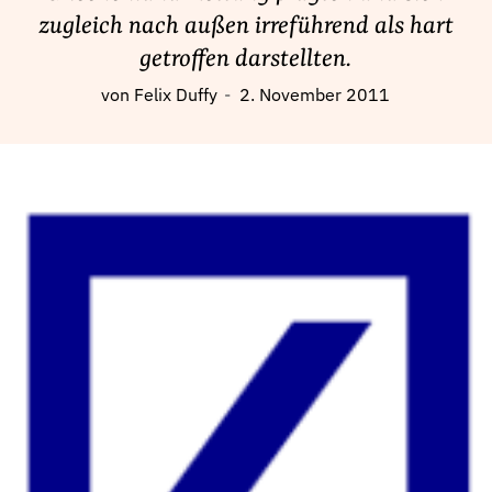
Fördermitglied werden
zugleich nach außen irreführend als hart
Jetzt Spenden
getroffen darstellten.
Geschenkspende
von
Felix Duffy
2. November 2011
Bußgelder und Geldauflagen
Projektspende
Testamentsspende
Presse
Newsletter
Appelle unterzeichnen
Kontakt
Impressum
Suche
auf