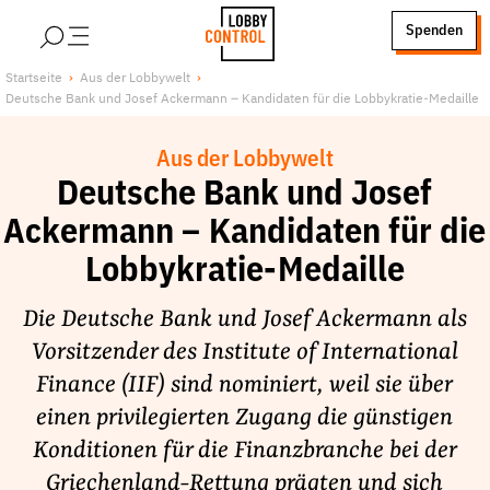
alt springen
Spenden
LobbyControl
Über uns
Startseite
Aus der Lobbywelt
Deutsche Bank und Josef Ackermann – Kandidaten für die Lobbykratie-Medaille
StartSeite
Lobby FAQs
Team
Aus der Lobbywelt
Finanzierung
Deutsche Bank und Josef
Jobs
Ackermann – Kandidaten für die
Publikationen und Material
Lobbykratie-Medaille
Lobbykritische Stadtführungen
Die Deutsche Bank und Josef Ackermann als
Unsere Schwerpunkte
Vorsitzender des Institute of International
Lobbykontrolle und Regeln
Finance (IIF) sind nominiert, weil sie über
Lobbyismus und Klima
einen privilegierten Zugang die günstigen
Macht der Digitalkonzerne
Konditionen für die Finanzbranche bei der
Spenden & Fördern
Griechenland-Rettung prägten und sich