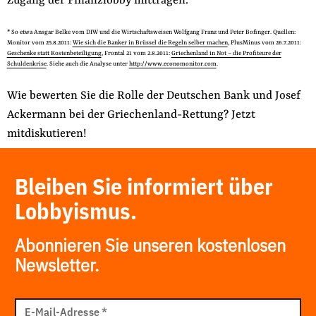
Zugang der Finanzlobby mittragen.
* So etwa Ansgar Belke vom DIW und die Wirtschaftsweisen Wolfgang Franz und Peter Bofinger. Quellen:
Monitor vom 25.8.2011:
Wie sich die Banker in Brüssel die Regeln selber machen
, PlusMinus vom 26.7.2011:
Geschenke statt Kostenbeteiligung
, Frontal 21 vom 2.8.2011:
Griechenland in Not – die Profiteure der
Schuldenkrise
. Siehe auch die Analyse unter
http://www.economonitor.com
.
Wie bewerten Sie die Rolle der Deutschen Bank und Josef
Ackermann bei der Griechenland-Rettung? Jetzt
mitdiskutieren!
Bleiben Sie informiert über
Lobbyismus.
Abonnieren Sie unseren kostenlosen
Newsletter.
E-
Mail
E-Mail-Adresse
*