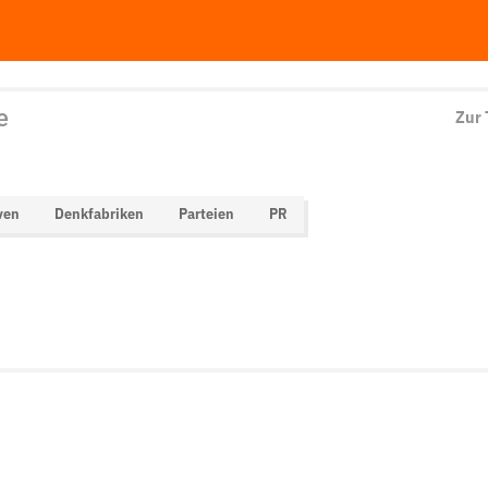
e
Zur
ven
Denkfabriken
Parteien
PR