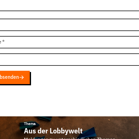
e
*
bsenden
Thema
Aus der Lobbywelt