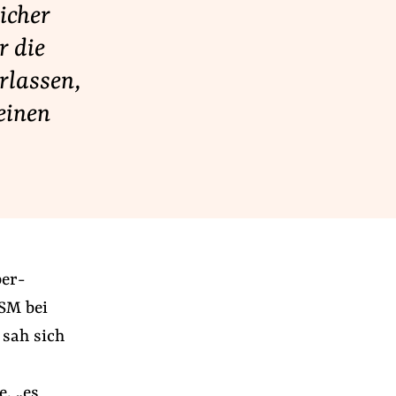
icher
r die
rlassen,
einen
ber-
NSM bei
 sah sich
e, „es