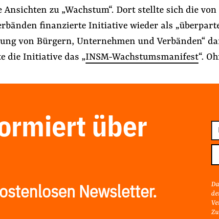
re Ansichten zu „Wachstum“. Dort stellte sich die von
rbänden finanzierte Initiative wieder als „überparte
ung von Bürgern, Unternehmen und Verbänden“ dar
e die Initiative das „
INSM-Wachstumsmanifest
“. O
formiert über
E-
Ma
Ad
Da
ostenlosen Newsletter.
de
Ve
Zu