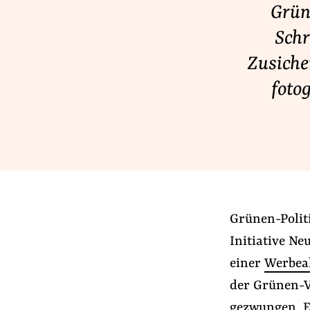
Grün
Lobbykontrolle und Regeln
Lobbyismus und Klima
Schr
Macht der Digitalkonzerne
Zusiche
foto
Spenden & Fördern
Fördermitglied werden
Jetzt Spenden
Geschenkspende
Bußgelder und Geldauflagen
Grünen-Politi
Projektspende
Initiative N
Testamentsspende
einer
Werbea
der Grünen-V
gezwungen. Er