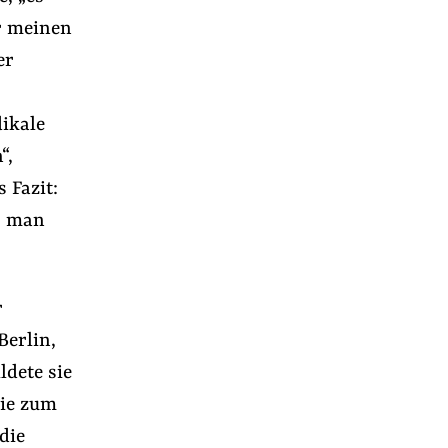
er meinen
er
dikale
“,
 Fazit:
ss man
r
Berlin,
r
ldete sie
sie zum
die