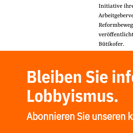
Initiative ih
Arbeitgeberve
Reformbeweg
veröffentlicht
Bütikofer.
Bleiben Sie in
Lobbyismus.
Abonnieren Sie unseren k