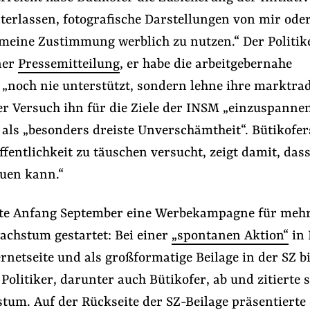
nterlassen, fotografische Darstellungen von mir od
eine Zustimmung werblich zu nutzen.“ Der Politik
ner
Pressemitteilung
, er habe die arbeitgebernahe
 „noch nie unterstützt, sondern lehne ihre marktra
Der Versuch ihn für die Ziele der INSM „einzuspannen
 als „besonders dreiste Unverschämtheit“. Bütikofers
ffentlichkeit zu täuschen versucht, zeigt damit, da
auen kann.“
fte
#Lobbyregister
#Lobby-Fußspur
te Anfang September eine Werbekampagne für meh
achstum gestartet: Bei einer
„spontanen Aktion“
in 
Folge Uns
Facebook
Mastodon
Bluesky
Instagram
Youtube
LinkedIn
Feed
Newslette
ernetseite und als großformatige Beilage in der SZ bi
Politiker, darunter auch Bütikofer, ab und zitierte 
um. Auf der Rückseite der SZ-Beilage präsentierte 