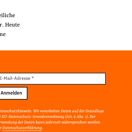
iliche
. Heute
hne
il
E-Mail-Adresse
*
resse
Anmelden
tenschutzhinweis: Wir verarbeiten Daten auf der Grundlage
r EU-Datenschutz-Grundverordnung (Art. 6 Abs. 1). Der
rwendung der Daten kann jederzeit widersprochen werden.
r
Datenschutzerklärung
.