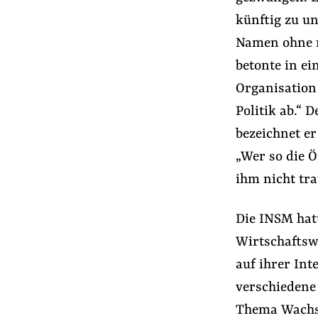
Presse
künftig zu u
Newsletter
Namen ohne m
Appelle unterzeichnen
betonte in ei
Kontakt
Organisation
Impressum
Politik ab.“ 
bezeichnet er
„Wer so die Ö
Suche
ihm nicht tr
auf
#Lobbyismus an Schulen
#Nebeneinkün
der
Die INSM hat
Website
Wirtschaftsw
auf ihrer Int
verschiedene 
Thema Wachst