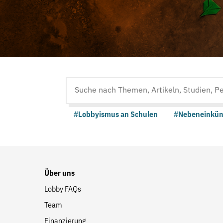
Suche
auf
#Lobbyismus an Schulen
#Nebeneinkün
der
Website
Über uns
Lobby FAQs
Team
Finanzierung