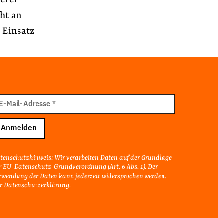
serer
cht an
 Einsatz
il
E-Mail-Adresse
*
resse
Anmelden
tenschutzhinweis: Wir verarbeiten Daten auf der Grundlage
r EU-Datenschutz-Grundverordnung (Art. 6 Abs. 1). Der
rwendung der Daten kann jederzeit widersprochen werden.
r
Datenschutzerklärung
.