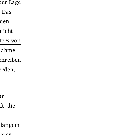
der Lage
. Das
rden
nicht
ters von
rnahme
chreiben
erden,
ur
t, die
n
t langem