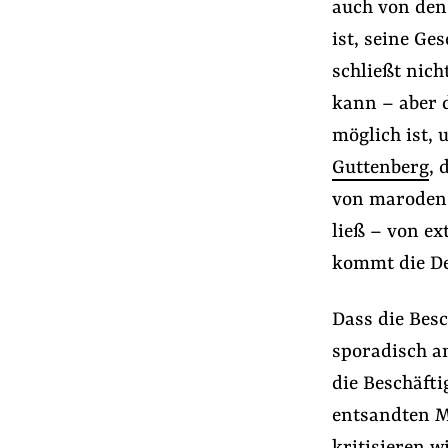
auch von den 
ist, seine Ge
schließt nich
kann – aber 
möglich ist, 
Guttenberg
, 
von maroden 
ließ – von e
kommt die De
Dass die Bes
sporadisch an
die Beschäft
entsandten Mi