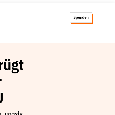
Spenden
rügt
r
U
e, wurde