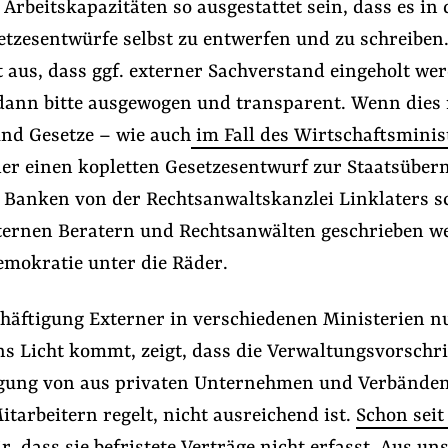
Arbeitskapazitäten so ausgestattet sein, dass es in 
setzesentwürfe selbst zu entwerfen und zu schreiben
t aus, dass ggf. externer Sachverstand eingeholt we
dann bitte ausgewogen und transparent. Wenn dies 
und Gesetze – wie auch
im Fall des Wirtschaftsminis
der einen kopletten Gesetzesentwurf zur Staatsübe
Banken von der Rechtsanwaltskanzlei Linklaters s
xternen Beratern und Rechtsanwälten geschrieben w
mokratie unter die Räder.
chäftigung Externer in verschiedenen Ministerien n
s Licht kommt, zeigt, dass die Verwaltungsvorschrif
igung von aus privaten Unternehmen und Verbände
tarbeitern regelt, nicht ausreichend ist.
Schon sei