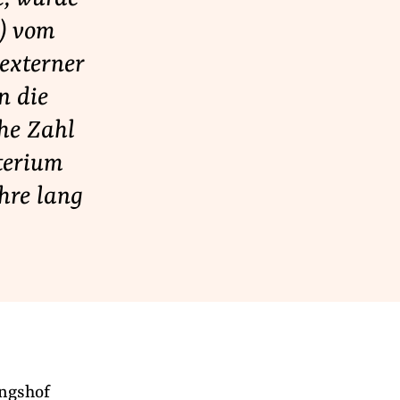
) vom
externer
n die
he Zahl
terium
hre lang
ngshof