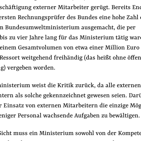
schäftigung externer Mitarbeiter gerügt. Bereits En
bersten Rechnungsprüfer des Bundes eine hohe Zahl 
im Bundesumweltministerium ausgemacht, die per
is zu vier Jahre lang für das Ministerium tätig war
 einem Gesamtvolumen von etwa einer Million Euro 
Ressort weitgehend freihändig (das heißt ohne öffen
g) vergeben worden.
nisterium weist die Kritik zurück, da alle externen
Lobbyismus an Schulen
#Lobbyismus in der EU
ntern als solche gekennzeichnet gewesen seien. Dar
r Einsatz von externen Mitarbeitern die einzige Mög
Folge Uns
niger Personal wachsende Aufgaben zu bewältigen.
Facebook
Mastodon
Bluesky
Instagram
Youtube
LinkedIn
Feed
Newslette
Sicht muss ein Ministerium sowohl von der Kompete