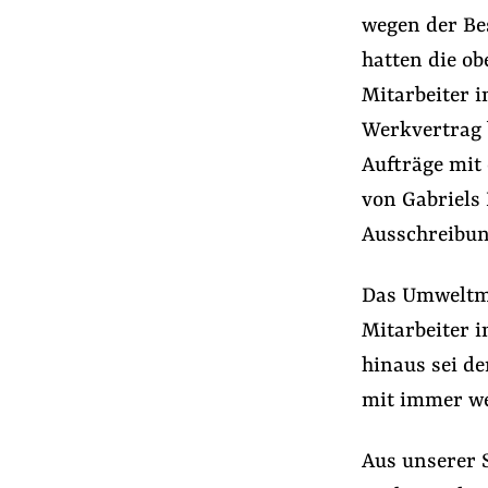
Presse
wegen der Be
Newsletter
hatten die o
Appelle unterzeichnen
Mitarbeiter 
Kontakt
Werkvertrag b
Impressum
Aufträge mit
von Gabriels 
Ausschreibun
Suche
auf
Das Umweltmi
#Nebeneinkünfte
#Konzernmacht
#
der
Mitarbeiter i
Website
hinaus sei de
mit immer we
Aus unserer 