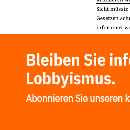
kritisieren w
Sicht müsste 
Gesetzen schr
informiert w
Bleiben Sie in
Lobbyismus.
Abonnieren Sie unseren k