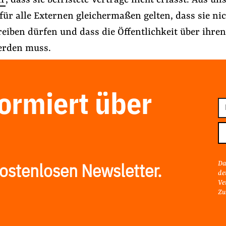
ir
, dass sie befristete Verträge nicht erfasst. Aus un
für alle Externen gleichermaßen gelten, dass sie ni
eiben dürfen und dass die Öffentlichkeit über ihren
erden muss.
formiert über
E-
Ma
Ad
Da
ostenlosen Newsletter.
de
Ve
Zu