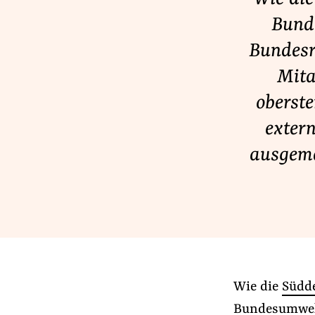
Lobbykontrolle und Regeln
Bund
Lobbyismus und Klima
Bundesr
Macht der Digitalkonzerne
Mita
oberst
Spenden & Fördern
exter
Fördermitglied werden
ausgema
Jetzt Spenden
Geschenkspende
Bußgelder und Geldauflagen
Projektspende
Testamentsspende
Wie die
Südd
Bundesumwel