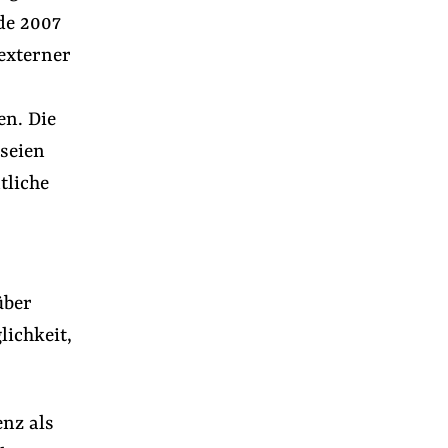
de 2007
externer
en.
Die
seien
tliche
über
lichkeit,
r
nz als