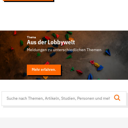
Thema
Aus der Lobbywelt
Meldungen zu unterschiedlichen Themen
Mehr erfahren.
Suche
auf
der
Website