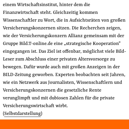
einem Wirtschaftsinstitut, hinter dem die
der
Folge Uns
Finanzwirtschaft steht. Gleichzeitig kommen
Website
Facebook
Mastodon
Bluesky
Instagram
Youtube
LinkedIn
Feed
Newslette
Wissenschaftler zu Wort, die in Aufsichtsräten von großen
Versicherungskonzernen sitzen. Die Recherchen zeigen,
wie der Versicherungskonzern Allianz gemeinsam mit der
Gruppe Bild.T-online.de eine „strategische Kooperation“
eingegangen ist.
Das Ziel ist offenbar, möglichst viele Bild-
Leser zum Abschluss einer privaten Altersvorsorge zu
bewegen. Dafür wurde auch mit großen Anzeigen in der
BILD-Zeitung geworben. Experten beobachten seit Jahren,
wie ein Netzwerk aus Journalisten, Wissenschaftlern und
Versicherungskonzernen die gesetzliche Rente
verunglimpft und mit dubiosen Zahlen für die private
Versicherungswirtschaft wirbt.
(
Selbstdarstellung
)