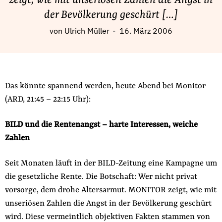
zeigt, wie mit unseriösen Zahlen die Angst in
Fördermitglied werden
der Bevölkerung geschürt […]
Jetzt Spenden
von
Ulrich Müller
16. März 2006
Geschenkspende
Bußgelder und Geldauflagen
Projektspende
Testamentsspende
Das könnte spannend werden, heute Abend bei Monitor
(ARD, 21:45 – 22:15 Uhr):
Presse
Newsletter
BILD und die Rentenangst – harte Interessen, weiche
Appelle unterzeichnen
Zahlen
Kontakt
Impressum
Seit Monaten läuft in der BILD-Zeitung eine Kampagne um
die gesetzliche Rente. Die Botschaft: Wer nicht privat
vorsorge, dem drohe Altersarmut. MONITOR zeigt, wie mit
unseriösen Zahlen die Angst in der Bevölkerung geschürt
Suche
wird. Diese vermeintlich objektiven Fakten stammen von
auf