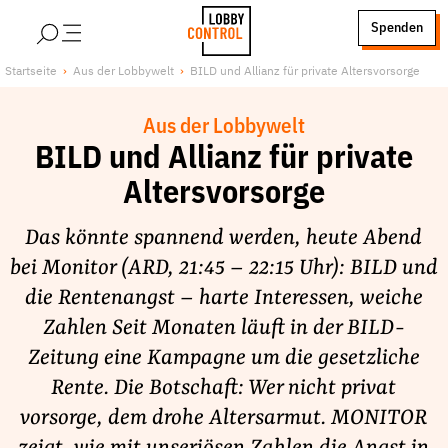
alt springen
Spenden
LobbyControl
Über uns
Startseite
Aus der Lobbywelt
BILD und Allianz für private Altersvorsorge
StartSeite
Lobby FAQs
Aus der Lobbywelt
Team
BILD und Allianz für private
Finanzierung
Altersvorsorge
Jobs
Publikationen und Material
Das könnte spannend werden, heute Abend
bei Monitor (ARD, 21:45 – 22:15 Uhr): BILD und
Lobbykritische Stadtführungen
die Rentenangst – harte Interessen, weiche
Unsere Schwerpunkte
Zahlen Seit Monaten läuft in der BILD-
Lobbykontrolle und Regeln
Zeitung eine Kampagne um die gesetzliche
Lobbyismus und Klima
Rente. Die Botschaft: Wer nicht privat
Macht der Digitalkonzerne
vorsorge, dem drohe Altersarmut. MONITOR
Spenden & Fördern