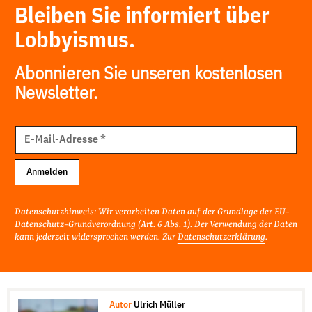
Bleiben Sie informiert über
Lobbyismus.
Abonnieren Sie unseren kostenlosen
Newsletter.
E-
Mail
E-Mail-Adresse
*
Adresse
Anmelden
Datenschutzhinweis: Wir verarbeiten Daten auf der Grundlage der EU-
Datenschutz-Grundverordnung (Art. 6 Abs. 1). Der Verwendung der Daten
kann jederzeit widersprochen werden. Zur
Datenschutzerklärung
.
Autor
Ulrich Müller