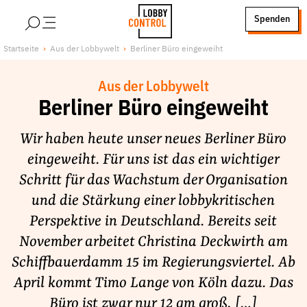
alt springen
Spenden
LobbyControl
Über uns
Startseite
Aus der Lobbywelt
Berliner Büro eingeweiht
StartSeite
Lobby FAQs
Aus der Lobbywelt
Team
Berliner Büro eingeweiht
Finanzierung
Wir haben heute unser neues Berliner Büro
Jobs
eingeweiht. Für uns ist das ein wichtiger
Publikationen und Material
Schritt für das Wachstum der Organisation
Lobbykritische Stadtführungen
und die Stärkung einer lobbykritischen
Unsere Schwerpunkte
Perspektive in Deutschland. Bereits seit
Lobbykontrolle und Regeln
November arbeitet Christina Deckwirth am
Lobbyismus und Klima
Schiffbauerdamm 15 im Regierungsviertel. Ab
Macht der Digitalkonzerne
April kommt Timo Lange von Köln dazu. Das
Spenden & Fördern
Büro ist zwar nur 12 qm groß, […]