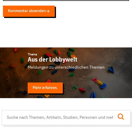
Kommentar absenden
Thema
Aus der Lobbywelt
Meldungen zu unterschiedlichen Themen
Mehr erfahren.
Suche
auf