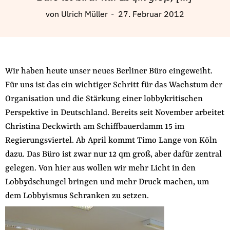
Fördermitglied werden
von
Ulrich Müller
27. Februar 2012
Jetzt Spenden
Geschenkspende
Bußgelder und Geldauflagen
Projektspende
Wir haben heute unser neues Berliner Büro eingeweiht.
Für uns ist das ein wichtiger Schritt für das Wachstum der
Testamentsspende
Organisation und die Stärkung einer lobbykritischen
Presse
Perspektive in Deutschland. Bereits seit November arbeitet
Newsletter
Christina Deckwirth am Schiffbauerdamm 15 im
Appelle unterzeichnen
Regierungsviertel. Ab April kommt Timo Lange von Köln
Kontakt
dazu. Das Büro ist zwar nur 12 qm groß, aber dafür zentral
gelegen. Von hier aus wollen wir mehr Licht in den
Impressum
Lobbydschungel bringen und mehr Druck machen, um
dem Lobbyismus Schranken zu setzen.
Suche
auf