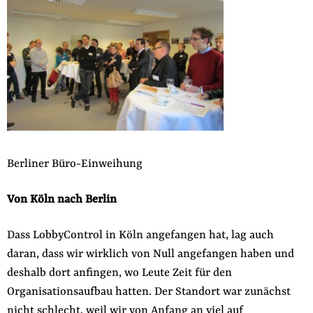
der
Folge Uns
Website
Facebook
Mastodon
Bluesky
Instagram
Youtube
LinkedIn
Feed
Newslette
Berliner Büro-Einweihung
Von Köln nach Berlin
Dass LobbyControl in Köln angefangen hat, lag auch
daran, dass wir wirklich von Null angefangen haben und
deshalb dort anfingen, wo Leute Zeit für den
Organisationsaufbau hatten. Der Standort war zunächst
nicht schlecht, weil wir von Anfang an viel auf