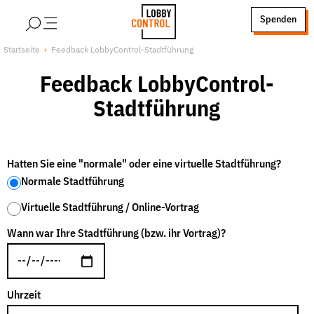
alt springen
Spenden
LobbyControl
Über uns
Startseite
Feedback LobbyControl-Stadtführung
StartSeite
Lobby FAQs
Feedback LobbyControl-
Team
Stadtführung
Finanzierung
Jobs
Publikationen und Material
Hatten Sie eine "normale" oder eine virtuelle Stadtführung?
Normale Stadtführung
Lobbykritische Stadtführungen
Unsere Schwerpunkte
Virtuelle Stadtführung / Online-Vortrag
Lobbykontrolle und Regeln
Wann war Ihre Stadtführung (bzw. ihr Vortrag)?
Lobbyismus und Klima
Macht der Digitalkonzerne
Uhrzeit
Spenden & Fördern