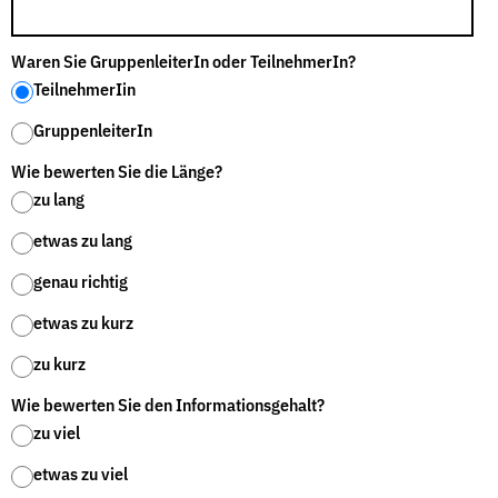
Fördermitglied werden
Jetzt Spenden
Waren Sie GruppenleiterIn oder TeilnehmerIn?
Geschenkspende
TeilnehmerIin
Bußgelder und Geldauflagen
GruppenleiterIn
Projektspende
Wie bewerten Sie die Länge?
Testamentsspende
zu lang
Presse
etwas zu lang
Newsletter
genau richtig
Appelle unterzeichnen
etwas zu kurz
Kontakt
Impressum
zu kurz
Wie bewerten Sie den Informationsgehalt?
zu viel
Suche
etwas zu viel
auf