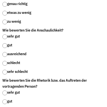
genau richtig
der
Folge Uns
Website
Facebook
Mastodon
Bluesky
Instagram
Youtube
LinkedIn
Feed
Newslette
etwas zu wenig
zu wenig
Wie bewerten Sie die Anschaulichkeit?
sehr gut
gut
ausreichend
schlecht
sehr schlecht
Wie bewerten Sie die Rhetorik bzw. das Auftreten der
vortragenden Person?
sehr gut
gut