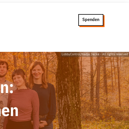
Spenden
LobbyControl/Nadja Jacke
-
All rights reserved
n:
nen