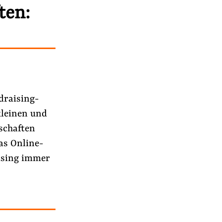
ten:
ndraising-
kleinen und
schaften
as Online-
ising immer
r