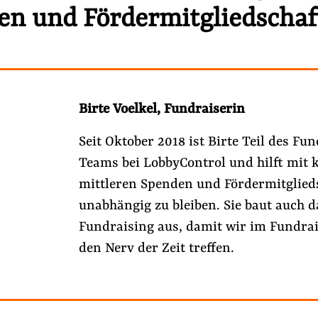
en und Fördermitgliedschaf
Birte Voelkel, Fundraiserin
Seit Oktober 2018 ist Birte Teil des Fu
Teams bei LobbyControl und hilft mit 
mittleren Spenden und Fördermitglied
unabhängig zu bleiben. Sie baut auch d
Folge Uns
Fundraising aus, damit wir im Fundra
Facebook
Mastodon
Bluesky
Instagram
Youtube
LinkedIn
Feed
Newslette
den Nerv der Zeit treffen.