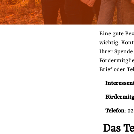
Lobbykontrolle und Regeln
Lobbyismus und Klima
Macht der Digitalkonzerne
Eine gute Be
wichtig. Kont
Ihrer Spende
Spenden & Fördern
Fördermitglie
Fördermitglied werden
Brief oder Te
Jetzt Spenden
Geschenkspende
Interessen
Bußgelder und Geldauflagen
Fördermitg
Projektspende
Testamentsspende
Telefon
: 02
Das Te