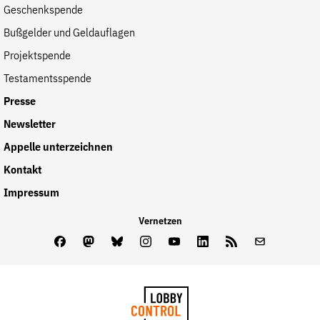
Geschenkspende
der
Folge Uns
Bußgelder und Geldauflagen
Website
Facebook
Mastodon
Bluesky
Instagram
Youtube
LinkedIn
Feed
Newslette
Projektspende
Testamentsspende
Presse
Newsletter
Appelle unterzeichnen
Kontakt
Impressum
Vernetzen
Facebook
Mastodon
Bluesky
Instagram
Youtube
LinkedIn
Feed
Newslette