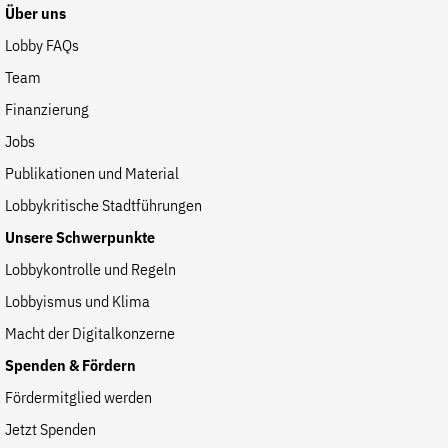
Fördermitglied werden
Über uns
Jetzt Spenden
Lobby FAQs
Geschenkspende
Team
Bußgelder und Geldauflagen
Finanzierung
Projektspende
Jobs
Testamentsspende
Publikationen und Material
Presse
Lobbykritische Stadtführungen
Newsletter
Unsere Schwerpunkte
Appelle unterzeichnen
Lobbykontrolle und Regeln
Kontakt
Lobbyismus und Klima
Impressum
Macht der Digitalkonzerne
Spenden & Fördern
Fördermitglied werden
Suche
Jetzt Spenden
auf