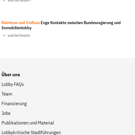
weiterlesen
Fördermitglied werden
Jetzt Spenden
Geschenkspende
Reichtum und Einfluss
Enge Kontakte zwischen Bundesregierung und
Immobilienlobby
Bußgelder und Geldauflagen
weiterlesen
Projektspende
Testamentsspende
Presse
Newsletter
Über uns
Appelle unterzeichnen
Lobby FAQs
Kontakt
Team
Impressum
Finanzierung
Jobs
Publikationen und Material
Suche
Lobbykritische Stadtführungen
auf