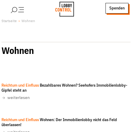
alt springen
Spenden
LobbyControl
Über uns
Startseite
Wohnen
StartSeite
Lobby FAQs
Team
Wohnen
Finanzierung
Jobs
Publikationen und Material
Lobbykritische Stadtführungen
Reichtum und Einfluss
Bezahlbares Wohnen? Seehofers Immobilienlobby-
Unsere Schwerpunkte
Gipfel steht an
Lobbykontrolle und Regeln
weiterlesen
Lobbyismus und Klima
Macht der Digitalkonzerne
Reichtum und Einfluss
Wohnen: Der Immobilienlobby nicht das Feld
Spenden & Fördern
überlassen!