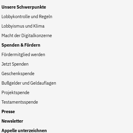
der
Unsere Schwerpunkte
Folge Uns
Website
Facebook
Mastodon
Bluesky
Instagram
Youtube
LinkedIn
Feed
Newslette
Lobbykontrolle und Regeln
Lobbyismus und Klima
Macht der Digitalkonzerne
Spenden & Fördern
Fördermitglied werden
Jetzt Spenden
Geschenkspende
Bußgelder und Geldauflagen
Projektspende
Testamentsspende
Presse
Newsletter
Appelle unterzeichnen