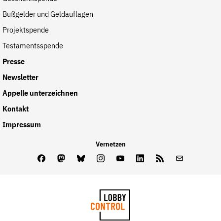
der
Bußgelder und Geldauflagen
Folge Uns
Website
Facebook
Mastodon
Bluesky
Instagram
Youtube
LinkedIn
Feed
Newslette
Projektspende
Testamentsspende
Presse
Newsletter
Appelle unterzeichnen
Kontakt
Impressum
Vernetzen
Facebook
Mastodon
Bluesky
Instagram
Youtube
LinkedIn
Feed
Newslette