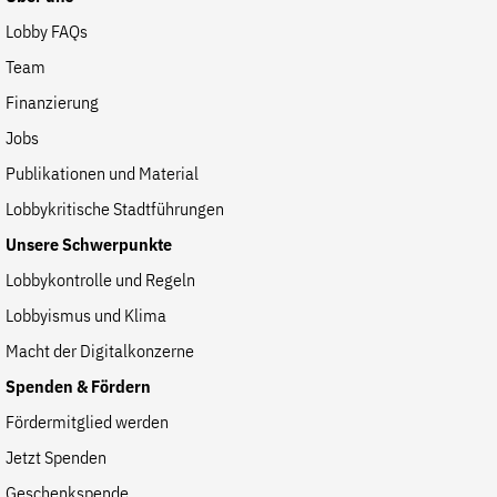
Fördermitglied werden
Lobby FAQs
Jetzt Spenden
Team
Geschenkspende
Finanzierung
Bußgelder und Geldauflagen
Jobs
Projektspende
Publikationen und Material
Testamentsspende
Lobbykritische Stadtführungen
Presse
Unsere Schwerpunkte
Newsletter
Lobbykontrolle und Regeln
Appelle unterzeichnen
Lobbyismus und Klima
Kontakt
Macht der Digitalkonzerne
Impressum
Spenden & Fördern
Fördermitglied werden
Jetzt Spenden
Suche
auf
Geschenkspende