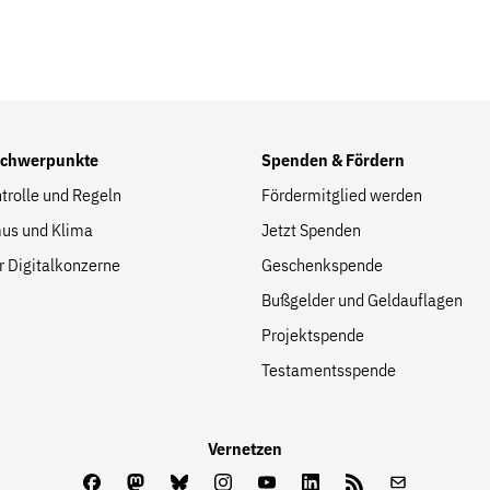
Folge Uns
Facebook
Mastodon
Bluesky
Instagram
Youtube
LinkedIn
Feed
Newslette
Schwerpunkte
Spenden & Fördern
trolle und Regeln
Fördermitglied werden
us und Klima
Jetzt Spenden
r Digitalkonzerne
Geschenkspende
Bußgelder und Geldauflagen
Projektspende
Testamentsspende
Vernetzen
Facebook
Mastodon
Bluesky
Instagram
Youtube
LinkedIn
Feed
Newslette