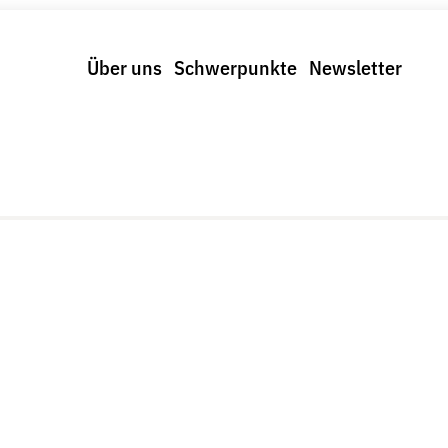
Über uns
Schwerpunkte
Newsletter
Schwerpunkte
Spenden & Fördern
trolle und Regeln
Fördermitglied werden
us und Klima
Jetzt Spenden
r Digitalkonzerne
Geschenkspende
Bußgelder und Geldauflagen
Projektspende
Testamentsspende