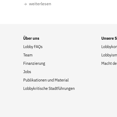
Suche
weiterlesen
auf
der
Website
Über uns
Unsere 
Lobby FAQs
Lobbykon
Team
Lobbyism
Finanzierung
Macht de
Jobs
Publikationen und Material
Lobbykritische Stadtführungen