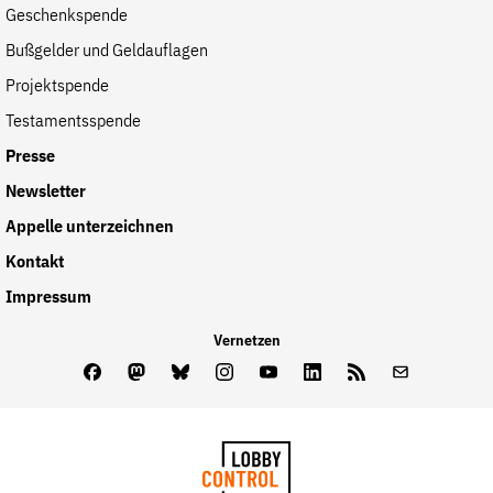
Geschenkspende
der
Folge Uns
Bußgelder und Geldauflagen
Website
Facebook
Mastodon
Bluesky
Instagram
Youtube
LinkedIn
Feed
Newslette
Projektspende
Testamentsspende
Presse
Newsletter
Appelle unterzeichnen
Kontakt
Impressum
Vernetzen
Facebook
Mastodon
Bluesky
Instagram
Youtube
LinkedIn
Feed
Newslette