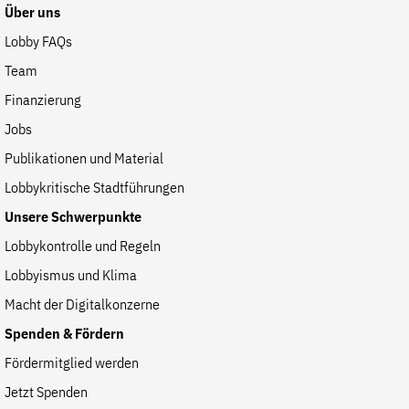
Fördermitglied werden
Über uns
Jetzt Spenden
Lobby FAQs
Geschenkspende
Team
Bußgelder und Geldauflagen
Finanzierung
Projektspende
Jobs
Testamentsspende
Publikationen und Material
Presse
Lobbykritische Stadtführungen
Newsletter
Unsere Schwerpunkte
Appelle unterzeichnen
Lobbykontrolle und Regeln
Kontakt
Lobbyismus und Klima
Impressum
Macht der Digitalkonzerne
Spenden & Fördern
Fördermitglied werden
Suche
Jetzt Spenden
auf