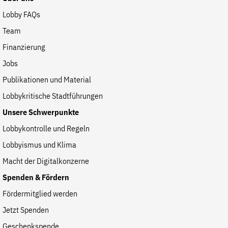
Fördermitglied werden
Lobby FAQs
Jetzt Spenden
Team
Geschenkspende
Finanzierung
Bußgelder und Geldauflagen
Jobs
Projektspende
Publikationen und Material
Testamentsspende
Lobbykritische Stadtführungen
Presse
Unsere Schwerpunkte
Newsletter
Lobbykontrolle und Regeln
Appelle unterzeichnen
Lobbyismus und Klima
Kontakt
Macht der Digitalkonzerne
Impressum
Spenden & Fördern
Fördermitglied werden
Jetzt Spenden
Suche
auf
Geschenkspende