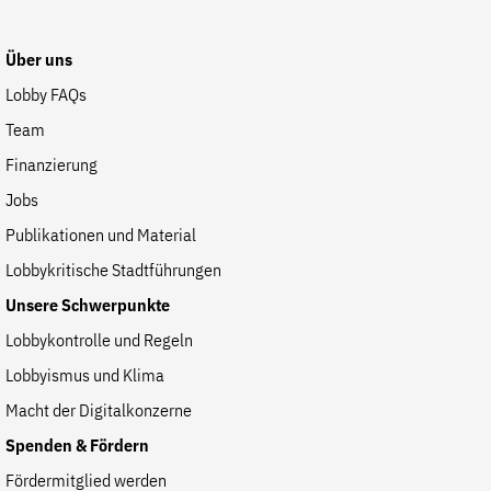
Fördermitglied werden
Jetzt Spenden
Über uns
Geschenkspende
Lobby FAQs
Bußgelder und Geldauflagen
Team
Projektspende
Finanzierung
Testamentsspende
Jobs
Presse
Publikationen und Material
Newsletter
Lobbykritische Stadtführungen
Appelle unterzeichnen
Unsere Schwerpunkte
Kontakt
Lobbykontrolle und Regeln
Impressum
Lobbyismus und Klima
Macht der Digitalkonzerne
Spenden & Fördern
Suche
Fördermitglied werden
auf