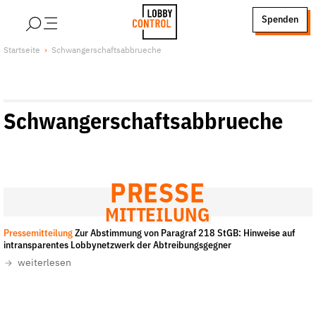
alt springen
Spenden
LobbyControl
Über uns
Startseite
Schwangerschaftsabbrueche
StartSeite
Lobby FAQs
Team
Schwangerschaftsabbrueche
Finanzierung
Jobs
Publikationen und Material
Lobbykritische Stadtführungen
PRESSE
Unsere Schwerpunkte
MITTEILUNG
Lobbykontrolle und Regeln
Pressemitteilung
Zur Abstimmung von Paragraf 218 StGB: Hinweise auf
intransparentes Lobbynetzwerk der Abtreibungsgegner
Lobbyismus und Klima
weiterlesen
Macht der Digitalkonzerne
Spenden & Fördern