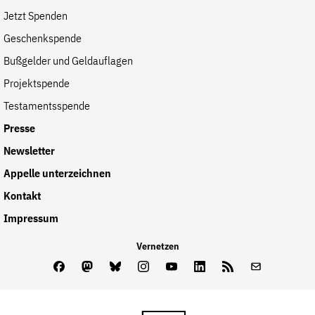
der
Jetzt Spenden
Folge Uns
Website
Facebook
Mastodon
Bluesky
Instagram
Youtube
LinkedIn
Feed
Newslette
Geschenkspende
Bußgelder und Geldauflagen
Projektspende
Testamentsspende
Presse
Newsletter
Appelle unterzeichnen
Kontakt
Impressum
Vernetzen
Facebook
Mastodon
Bluesky
Instagram
Youtube
LinkedIn
Feed
Newslette