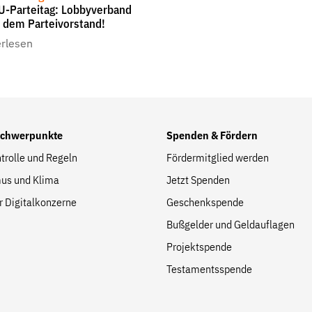
-Parteitag: Lobbyverband
s dem Parteivorstand!
erlesen
Folge Uns
Facebook
Mastodon
Bluesky
Instagram
Youtube
LinkedIn
Feed
Newslette
Schwerpunkte
Spenden & Fördern
trolle und Regeln
Fördermitglied werden
us und Klima
Jetzt Spenden
r Digitalkonzerne
Geschenkspende
Bußgelder und Geldauflagen
Projektspende
Testamentsspende