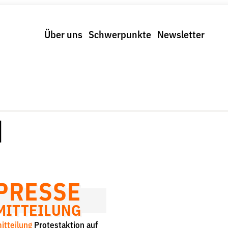
Über uns
Schwerpunkte
Newsletter
Schwerpunkte
Spenden & Fördern
trolle und Regeln
Fördermitglied werden
us und Klima
Jetzt Spenden
r Digitalkonzerne
Geschenkspende
d
Bußgelder und Geldauflagen
Projektspende
Testamentsspende
PRESSE
MITTEILUNG
itteilung
Protestaktion auf