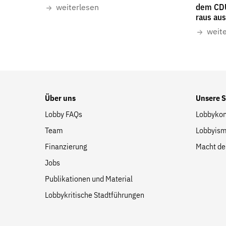
Suche
dem CDU
weiterlesen
raus au
auf
der
weit
Website
Über uns
Unsere 
Lobby FAQs
Lobbykon
Team
Lobbyism
Finanzierung
Macht de
Jobs
Publikationen und Material
Lobbykritische Stadtführungen