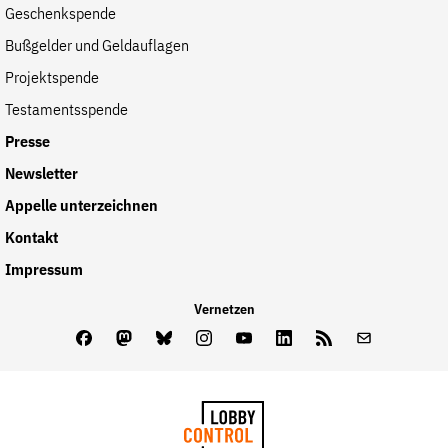
Geschenkspende
der
Folge Uns
Bußgelder und Geldauflagen
Website
Facebook
Mastodon
Bluesky
Instagram
Youtube
LinkedIn
Feed
Newslette
Projektspende
Testamentsspende
Presse
Newsletter
Appelle unterzeichnen
Kontakt
Impressum
Vernetzen
Facebook
Mastodon
Bluesky
Instagram
Youtube
LinkedIn
Feed
Newslette