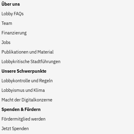
Fördermitglied werden
Über uns
Jetzt Spenden
Lobby FAQs
Geschenkspende
Team
Bußgelder und Geldauflagen
Finanzierung
Projektspende
Jobs
Testamentsspende
Publikationen und Material
Presse
Lobbykritische Stadtführungen
Newsletter
Unsere Schwerpunkte
Appelle unterzeichnen
Lobbykontrolle und Regeln
Kontakt
Lobbyismus und Klima
Impressum
Macht der Digitalkonzerne
Spenden & Fördern
Fördermitglied werden
Suche
Jetzt Spenden
auf