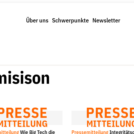
Über uns
Schwerpunkte
Newsletter
Schwerpunkte
Spenden & Fördern
trolle und Regeln
Fördermitglied werden
us und Klima
Jetzt Spenden
r Digitalkonzerne
Geschenkspende
isison
Bußgelder und Geldauflagen
Projektspende
Testamentsspende
PRESSE
PRESS
MITTEILUNG
MITTEILUN
itteilung
Wie Big Tech die
Pressemitteilung
Integritäts