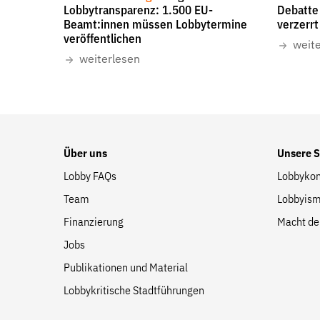
Suche
Lobbytransparenz: 1.500 EU-
Debatte 
Beamt:innen müssen Lobbytermine
verzerrt
auf
veröffentlichen
der
weit
weiterlesen
Website
Über uns
Unsere 
Lobby FAQs
Lobbykon
Team
Lobbyism
Finanzierung
Macht de
Jobs
Publikationen und Material
Lobbykritische Stadtführungen