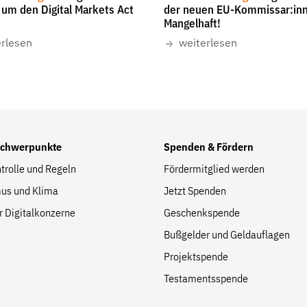
um den Digital Markets Act
der neuen EU-Kommissar:in
Mangelhaft!
erlesen
weiterlesen
Folge Uns
Facebook
Mastodon
Bluesky
Instagram
Youtube
LinkedIn
Feed
Newslette
Schwerpunkte
Spenden & Fördern
trolle und Regeln
Fördermitglied werden
us und Klima
Jetzt Spenden
r Digitalkonzerne
Geschenkspende
Bußgelder und Geldauflagen
Projektspende
Testamentsspende