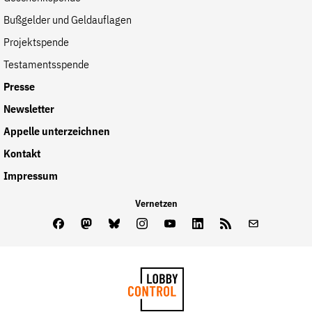
der
Bußgelder und Geldauflagen
Folge Uns
Website
Facebook
Mastodon
Bluesky
Instagram
Youtube
LinkedIn
Feed
Newslette
Projektspende
Testamentsspende
Presse
Newsletter
Appelle unterzeichnen
Kontakt
Impressum
Vernetzen
Facebook
Mastodon
Bluesky
Instagram
Youtube
LinkedIn
Feed
Newslette