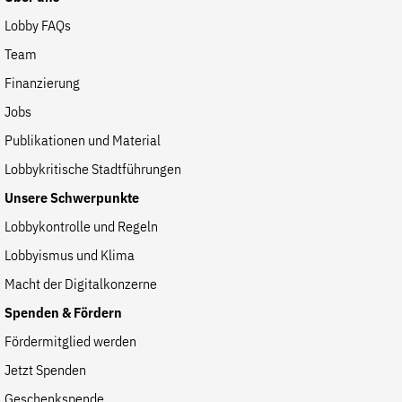
Fördermitglied werden
Lobby FAQs
Jetzt Spenden
Team
Geschenkspende
Finanzierung
Bußgelder und Geldauflagen
Jobs
Projektspende
Publikationen und Material
Testamentsspende
Lobbykritische Stadtführungen
Presse
Unsere Schwerpunkte
Newsletter
Lobbykontrolle und Regeln
Appelle unterzeichnen
Lobbyismus und Klima
Kontakt
Macht der Digitalkonzerne
Impressum
Spenden & Fördern
Fördermitglied werden
Jetzt Spenden
Suche
auf
Geschenkspende