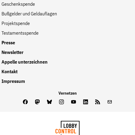
Geschenkspende
der
Folge Uns
Bußgelder und Geldauflagen
Website
Facebook
Mastodon
Bluesky
Instagram
Youtube
LinkedIn
Feed
Newslette
Projektspende
Testamentsspende
Presse
Newsletter
Appelle unterzeichnen
Kontakt
Impressum
Vernetzen
Facebook
Mastodon
Bluesky
Instagram
Youtube
LinkedIn
Feed
Newslette