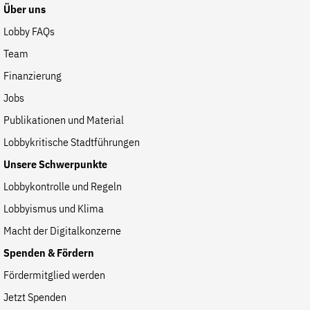
Fördermitglied werden
Über uns
Jetzt Spenden
Lobby FAQs
Geschenkspende
Team
Bußgelder und Geldauflagen
Finanzierung
Projektspende
Jobs
Testamentsspende
Publikationen und Material
Presse
Lobbykritische Stadtführungen
Newsletter
Unsere Schwerpunkte
Appelle unterzeichnen
Lobbykontrolle und Regeln
Kontakt
Lobbyismus und Klima
Impressum
Macht der Digitalkonzerne
Spenden & Fördern
Fördermitglied werden
Suche
Jetzt Spenden
auf